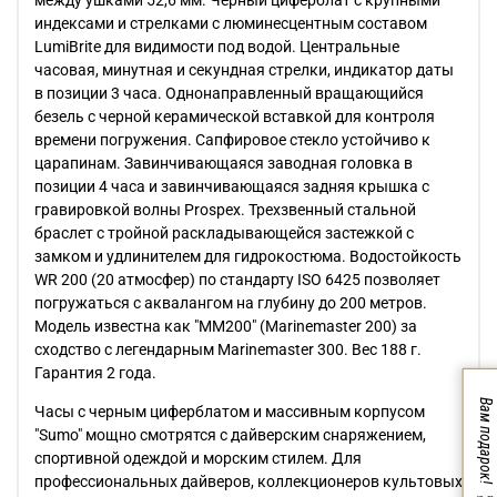
между ушками 52,6 мм. Черный циферблат с крупными
индексами и стрелками с люминесцентным составом
LumiBrite для видимости под водой. Центральные
часовая, минутная и секундная стрелки, индикатор даты
в позиции 3 часа. Однонаправленный вращающийся
безель с черной керамической вставкой для контроля
времени погружения. Сапфировое стекло устойчиво к
царапинам. Завинчивающаяся заводная головка в
позиции 4 часа и завинчивающаяся задняя крышка с
гравировкой волны Prospex. Трехзвенный стальной
браслет с тройной раскладывающейся застежкой с
замком и удлинителем для гидрокостюма. Водостойкость
WR 200 (20 атмосфер) по стандарту ISO 6425 позволяет
погружаться с аквалангом на глубину до 200 метров.
Модель известна как "MM200" (Marinemaster 200) за
сходство с легендарным Marinemaster 300. Вес 188 г.
Гарантия 2 года.
Вам подарок!
Часы с черным циферблатом и массивным корпусом
"Sumo" мощно смотрятся с дайверским снаряжением,
спортивной одеждой и морским стилем. Для
профессиональных дайверов, коллекционеров культовых