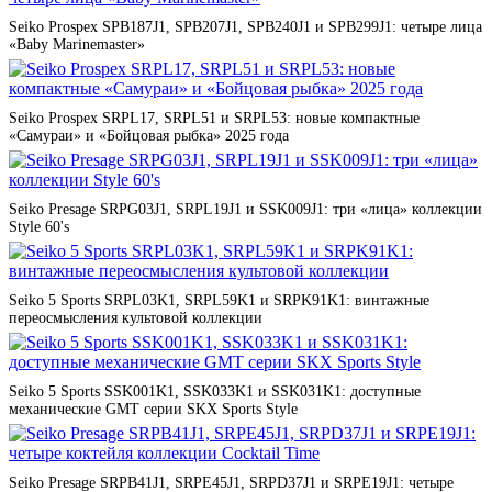
Seiko Prospex SPB187J1, SPB207J1, SPB240J1 и SPB299J1: четыре лица
«Baby Marinemaster»
Seiko Prospex SRPL17, SRPL51 и SRPL53: новые компактные
«Самураи» и «Бойцовая рыбка» 2025 года
Seiko Presage SRPG03J1, SRPL19J1 и SSK009J1: три «лица» коллекции
Style 60's
Seiko 5 Sports SRPL03K1, SRPL59K1 и SRPK91K1: винтажные
переосмысления культовой коллекции
Seiko 5 Sports SSK001K1, SSK033K1 и SSK031K1: доступные
механические GMT серии SKX Sports Style
Seiko Presage SRPB41J1, SRPE45J1, SRPD37J1 и SRPE19J1: четыре