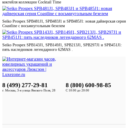
коктейля коллекции Cocktail Time
Seiko Prospex SPB481J1, SPB483J1 и SPB485J1: новая дайверская серия
Coastline с восьмиугольным безелем
Seiko Prospex SPB143J1, SPB149J1, SPB213J1, SPB297J1 и SPB451J1:
пять наследников легендарного 62MAS .
8 (499) 277-29-81
8 (800) 600-98-85
г. Москва, 3-я улица Ямского Поля, 28
С 10:00 до 20:00