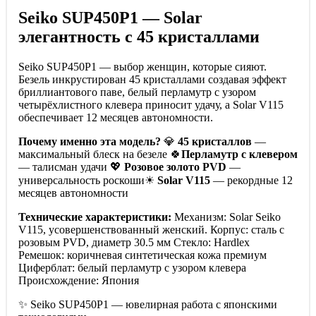
Seiko SUP450P1 — Solar
элегантность с 45 кристаллами
Seiko SUP450P1 — выбор женщин, которые сияют.
Безель инкрустирован 45 кристаллами создавая эффект
бриллиантового паве, белый перламутр с узором
четырёхлистного клевера приносит удачу, а Solar V115
обеспечивает 12 месяцев автономности.
Почему именно эта модель?
💎
45 кристаллов
—
максимальный блеск на безеле 🍀
Перламутр с клевером
— талисман удачи 💖
Розовое золото PVD
—
универсальность роскоши☀
Solar V115
— рекордные 12
месяцев автономности
Технические характеристики:
Механизм: Solar Seiko
V115, усовершенствованный женский. Корпус: сталь с
розовым PVD, диаметр 30.5 мм Стекло: Hardlex
Ремешок: коричневая синтетическая кожа премиум
Циферблат: белый перламутр с узором клевера
Происхождение: Япония
✨ Seiko SUP450P1 — ювелирная работа с японскими