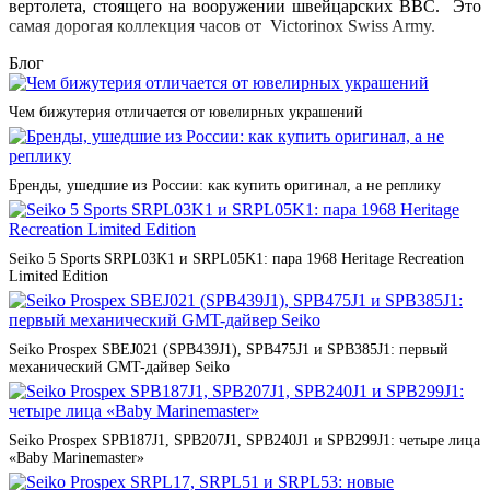
вертолета, стоящего на вооружении швейцарских ВВС.
Это
самая дорогая коллекция часов от
Victorinox Swiss Army.
Блог
Чем бижутерия отличается от ювелирных украшений
Бренды, ушедшие из России: как купить оригинал, а не реплику
Seiko 5 Sports SRPL03K1 и SRPL05K1: пара 1968 Heritage Recreation
Limited Edition
Seiko Prospex SBEJ021 (SPB439J1), SPB475J1 и SPB385J1: первый
механический GMT-дайвер Seiko
Seiko Prospex SPB187J1, SPB207J1, SPB240J1 и SPB299J1: четыре лица
«Baby Marinemaster»