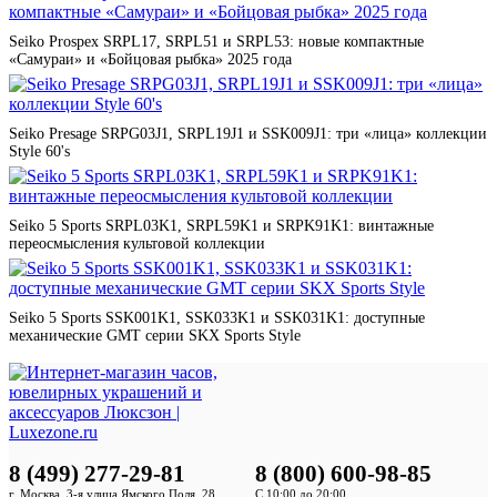
Seiko Prospex SRPL17, SRPL51 и SRPL53: новые компактные
«Самураи» и «Бойцовая рыбка» 2025 года
Seiko Presage SRPG03J1, SRPL19J1 и SSK009J1: три «лица» коллекции
Style 60's
Seiko 5 Sports SRPL03K1, SRPL59K1 и SRPK91K1: винтажные
переосмысления культовой коллекции
Seiko 5 Sports SSK001K1, SSK033K1 и SSK031K1: доступные
механические GMT серии SKX Sports Style
8 (499) 277-29-81
8 (800) 600-98-85
г. Москва, 3-я улица Ямского Поля, 28
С 10:00 до 20:00