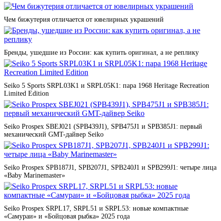
Чем бижутерия отличается от ювелирных украшений
Бренды, ушедшие из России: как купить оригинал, а не реплику
Seiko 5 Sports SRPL03K1 и SRPL05K1: пара 1968 Heritage Recreation
Limited Edition
Seiko Prospex SBEJ021 (SPB439J1), SPB475J1 и SPB385J1: первый
механический GMT-дайвер Seiko
Seiko Prospex SPB187J1, SPB207J1, SPB240J1 и SPB299J1: четыре лица
«Baby Marinemaster»
Seiko Prospex SRPL17, SRPL51 и SRPL53: новые компактные
«Самураи» и «Бойцовая рыбка» 2025 года