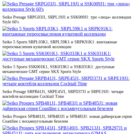
Seiko Presage SRPG03J1, SRPL19J1 и SSK009J1: три «лица» коллекции
Style 60's
Seiko 5 Sports SRPL03K1, SRPL59K1 и SRPK91K1: винтажные
переосмысления культовой коллекции
Seiko 5 Sports SSK001K1, SSK033K1 и SSK031K1: доступные
механические GMT серии SKX Sports Style
Seiko Presage SRPB41J1, SRPE45J1, SRPD37J1 и SRPE19J1: четыре
коктейля коллекции Cocktail Time
Seiko Prospex SPB481J1, SPB483J1 и SPB485J1: новая дайверская серия
Coastline с восьмиугольным безелем