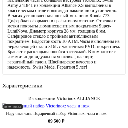
Маленькие часы с большим настроем Victorinox Swiss
Army 241841 из коллекции Alliance XS выполнены в
классическом стиле и выглядят лаконично и утонченно.
В часах установлен кварцевый механизм Ronda 773.
Циферблат оформлен в графитовом оттенке. Стрелки и
метки покрыты люминесцентным покрытием Super-
LumiNova. Диаметр корпуса 28 мм, толщина 8 мм.
Сапфировое стекло с тройным антибликовым
покрытием. Водостойкость 10 АТМ. Часы выполнены из
нержавеющей стали 316L с частичным PVD- покрытием.
Браслет с раскладывающейся застежкой. В комплекте с
часами: индивидуальная упаковка, паспорт,
гарантийный талон. Швейцарское качество и
надежность. Swiss Made. Гарантия 5 лет!
Характеристики
Из коллекции Victorinox ALLIANCE
КОМПЛЕКТ
Наручные часы Подарочный набор Victorinox: часы и нож
89 500 ₽