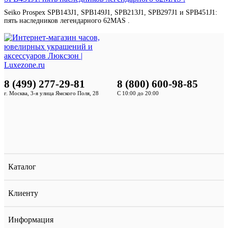
Seiko Prospex SPB143J1, SPB149J1, SPB213J1, SPB297J1 и SPB451J1:
пять наследников легендарного 62MAS .
8 (499) 277-29-81
8 (800) 600-98-85
г. Москва, 3-я улица Ямского Поля, 28
С 10:00 до 20:00
Каталог
Клиенту
Информация