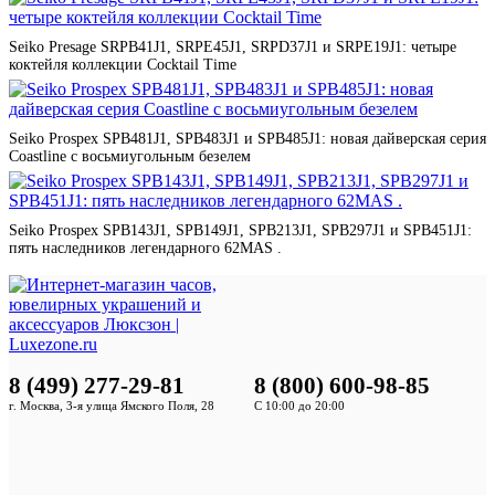
Seiko Presage SRPB41J1, SRPE45J1, SRPD37J1 и SRPE19J1: четыре
коктейля коллекции Cocktail Time
Seiko Prospex SPB481J1, SPB483J1 и SPB485J1: новая дайверская серия
Coastline с восьмиугольным безелем
Seiko Prospex SPB143J1, SPB149J1, SPB213J1, SPB297J1 и SPB451J1:
пять наследников легендарного 62MAS .
8 (499) 277-29-81
8 (800) 600-98-85
г. Москва, 3-я улица Ямского Поля, 28
С 10:00 до 20:00