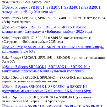
механический GMT-дайвер Seiko
Seiko Prospex SPB187J1, SPB207J1, SPB240J1 и SPB299J1: четыре лица
«Baby Marinemaster»
Seiko Prospex SRPL17, SRPL51 и SRPL53: новые компактные
«Самураи» и «Бойцовая рыбка» 2025 года
Seiko Presage SRPG03J1, SRPL19J1 и SSK009J1: три «лица» коллекции
Style 60's
Seiko 5 Sports SRPL03K1, SRPL59K1 и SRPK91K1: винтажные
переосмысления культовой коллекции
Seiko 5 Sports SSK001K1, SSK033K1 и SSK031K1: доступные
механические GMT серии SKX Sports Style