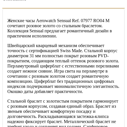
Женские часы Aerowatch Sensual Ref. 07977 RO04 M
сочетают розовое золото со стальным браслетом.
Коллекция Sensual предлагает романтичный дизайн в
практичном исполнении.
Швейцарский кварцевый механизм обеспечивает
точность с сертификацией Swiss Made. Стальной корпус
диаметром 31 мм полностью покрыт розовым PVD-
покрытием, создающим теплый оттенок розового золота.
Перламутровый циферблат с естественными переливами
создает нежное сияние. Игра света на перламутре в
сочетании с розовым золотом создает романтичную
композицию. Циферблат без традиционных цифровых
индексов подчеркивает минималистичную элегантность.
Окошко даты добавляет практичности.
Стальной браслет с золотистым покрытием гармонирует
с розовым корпусом, создавая единый образ. Браслет из
звеньев обеспечивает комфортную посадку и
долговечность. Раскладывающаяся застежка-клипса
надежно фиксирует браслет. Металлический браслет не
требует ухода и сохраняет вид годами. Сапфировое