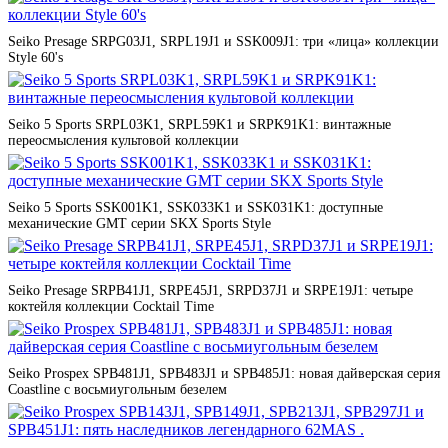
Seiko Presage SRPG03J1, SRPL19J1 и SSK009J1: три «лица» коллекции
Style 60's
Seiko 5 Sports SRPL03K1, SRPL59K1 и SRPK91K1: винтажные
переосмысления культовой коллекции
Seiko 5 Sports SSK001K1, SSK033K1 и SSK031K1: доступные
механические GMT серии SKX Sports Style
Seiko Presage SRPB41J1, SRPE45J1, SRPD37J1 и SRPE19J1: четыре
коктейля коллекции Cocktail Time
Seiko Prospex SPB481J1, SPB483J1 и SPB485J1: новая дайверская серия
Coastline с восьмиугольным безелем