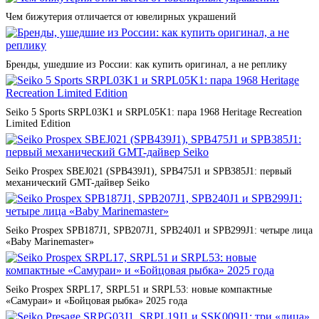
Чем бижутерия отличается от ювелирных украшений
Бренды, ушедшие из России: как купить оригинал, а не реплику
Seiko 5 Sports SRPL03K1 и SRPL05K1: пара 1968 Heritage Recreation
Limited Edition
Seiko Prospex SBEJ021 (SPB439J1), SPB475J1 и SPB385J1: первый
механический GMT-дайвер Seiko
Seiko Prospex SPB187J1, SPB207J1, SPB240J1 и SPB299J1: четыре лица
«Baby Marinemaster»
Seiko Prospex SRPL17, SRPL51 и SRPL53: новые компактные
«Самураи» и «Бойцовая рыбка» 2025 года