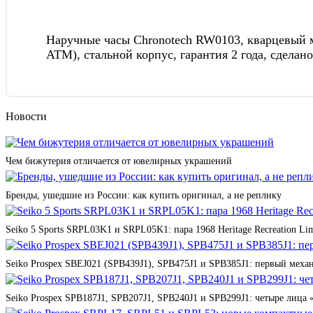
Наручные часы Chronotech RW0103, кварцевый м
АТМ), стальной корпус, гарантия 2 года, сделан
Новости
Чем бижутерия отличается от ювелирных украшений
Бренды, ушедшие из России: как купить оригинал, а не реплику
Seiko 5 Sports SRPL03K1 и SRPL05K1: пара 1968 Heritage Recreation Lim
Seiko Prospex SBEJ021 (SPB439J1), SPB475J1 и SPB385J1: первый мех
Seiko Prospex SPB187J1, SPB207J1, SPB240J1 и SPB299J1: четыре лица 