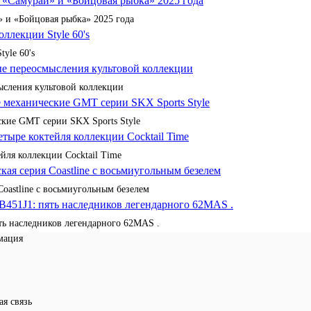
 и «Бойцовая рыбка» 2025 года
yle 60's
сления культовой коллекции
кие GMT серии SKX Sports Style
йля коллекции Cocktail Time
Coastline с восьмиугольным безелем
ять наследников легендарного 62MAS .
мация
ая связь