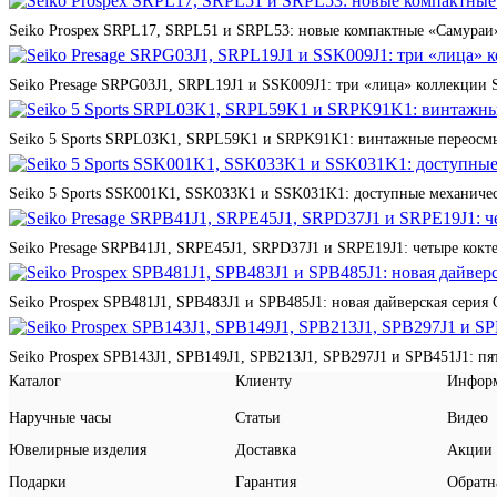
Seiko Prospex SRPL17, SRPL51 и SRPL53: новые компактные «Самураи»
Seiko Presage SRPG03J1, SRPL19J1 и SSK009J1: три «лица» коллекции St
Seiko 5 Sports SRPL03K1, SRPL59K1 и SRPK91K1: винтажные переосмы
Seiko 5 Sports SSK001K1, SSK033K1 и SSK031K1: доступные механичес
Seiko Presage SRPB41J1, SRPE45J1, SRPD37J1 и SRPE19J1: четыре кокте
Seiko Prospex SPB481J1, SPB483J1 и SPB485J1: новая дайверская серия 
Seiko Prospex SPB143J1, SPB149J1, SPB213J1, SPB297J1 и SPB451J1: п
Каталог
Клиенту
Инфор
Наручные часы
Статьи
Видео
Ювелирные изделия
Доставка
Акции
Подарки
Гарантия
Обратн