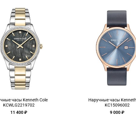
чные часы Kenneth Cole
Наручные часы Kenneth
KCWLG2219702
KC15096002
11 400 ₽
9 000 ₽