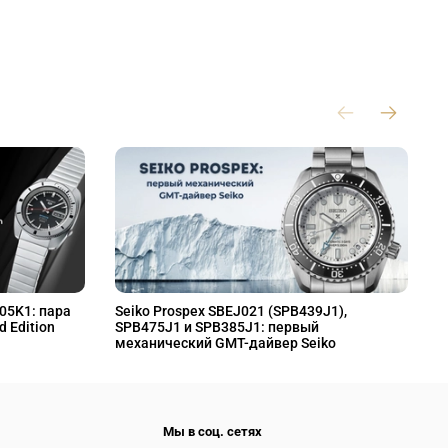
L05K1: пара
Seiko Prospex SBEJ021 (SPB439J1),
S
d Edition
SPB475J1 и SPB385J1: первый
S
механический GMT-дайвер Seiko
M
Мы в соц. сетях