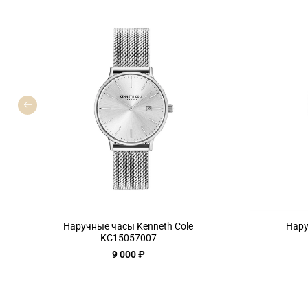
Наручные часы Kenneth Cole
Нару
KC15057007
9 000 ₽