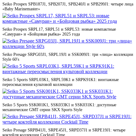
Seiko Prospex SPB187J1, SPB207J1, SPB240J1 и SPB299J1: четыре лица
«Baby Marinemaster»
Seiko Prospex SRPL17, SRPL51 и SRPL53: новые компактные
«Самураи» и «Бойцовая рыбка» 2025 года
Seiko Presage SRPG03J1, SRPL19J1 и SSK009J1: три «лица» коллекции
Style 60's
Seiko 5 Sports SRPL03K1, SRPL59K1 и SRPK91K1: винтажные
переосмысления культовой коллекции
Seiko 5 Sports SSK001K1, SSK033K1 и SSK031K1: доступные
механические GMT серии SKX Sports Style
Seiko Presage SRPB41J1, SRPE45J1, SRPD37J1 и SRPE19J1: четыре
коктейля коллекции Cocktail Time