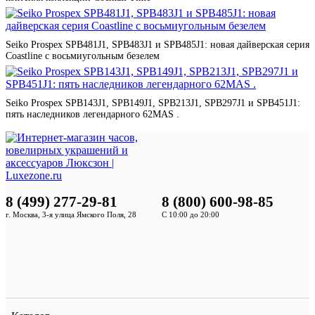
Seiko Prospex SPB481J1, SPB483J1 и SPB485J1: новая дайверская серия
Coastline с восьмиугольным безелем
Seiko Prospex SPB143J1, SPB149J1, SPB213J1, SPB297J1 и SPB451J1:
пять наследников легендарного 62MAS .
8 (499) 277-29-81
8 (800) 600-98-85
г. Москва, 3-я улица Ямского Поля, 28
С 10:00 до 20:00