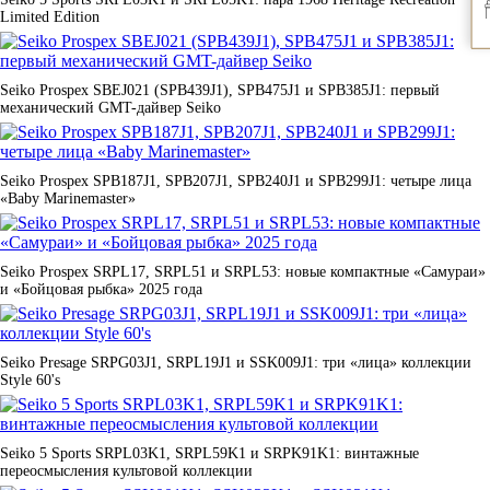
Limited Edition
Seiko Prospex SBEJ021 (SPB439J1), SPB475J1 и SPB385J1: первый
механический GMT-дайвер Seiko
Seiko Prospex SPB187J1, SPB207J1, SPB240J1 и SPB299J1: четыре лица
«Baby Marinemaster»
Seiko Prospex SRPL17, SRPL51 и SRPL53: новые компактные «Самураи»
и «Бойцовая рыбка» 2025 года
Seiko Presage SRPG03J1, SRPL19J1 и SSK009J1: три «лица» коллекции
Style 60's
Seiko 5 Sports SRPL03K1, SRPL59K1 и SRPK91K1: винтажные
переосмысления культовой коллекции