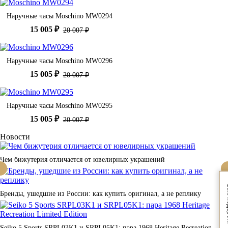
Наручные часы Moschino MW0294
15 005 ₽
20 007 ₽
Наручные часы Moschino MW0296
15 005 ₽
20 007 ₽
Наручные часы Moschino MW0295
15 005 ₽
20 007 ₽
Новости
Чем бижутерия отличается от ювелирных украшений
Вам
Бренды, ушедшие из России: как купить оригинал, а не реплику
Seiko 5 Sports SRPL03K1 и SRPL05K1: пара 1968 Heritage Recreation