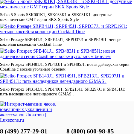
Seiko 5 Sports SSK001K1, SSK033K1 и SSK031K1: доступные
механические GMT серии SKX Sports Style
Seiko Presage SRPB41J1, SRPE45J1, SRPD37J1 и SRPE19J1: четыре
коктейля коллекции Cocktail Time
Seiko Prospex SPB481J1, SPB483J1 и SPB485J1: новая дайверская серия
Coastline с восьмиугольным безелем
Seiko Prospex SPB143J1, SPB149J1, SPB213J1, SPB297J1 и SPB451J1:
пять наследников легендарного 62MAS .
8 (499) 277-29-81
8 (800) 600-98-85