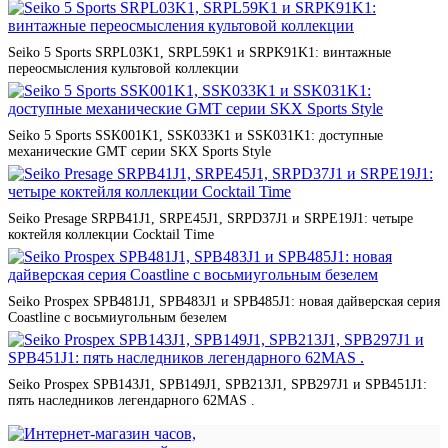
Seiko 5 Sports SRPL03K1, SRPL59K1 и SRPK91K1: винтажные
переосмысления культовой коллекции
Seiko 5 Sports SSK001K1, SSK033K1 и SSK031K1: доступные
механические GMT серии SKX Sports Style
Seiko Presage SRPB41J1, SRPE45J1, SRPD37J1 и SRPE19J1: четыре
коктейля коллекции Cocktail Time
Seiko Prospex SPB481J1, SPB483J1 и SPB485J1: новая дайверская серия
Coastline с восьмиугольным безелем
Seiko Prospex SPB143J1, SPB149J1, SPB213J1, SPB297J1 и SPB451J1:
пять наследников легендарного 62MAS .