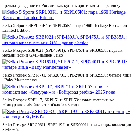
Бренды, ушедшие из России: как купить оригинал, а не реплику
Seiko 5 Sports SRPL03K1 и SRPL05K1: пара 1968 Heritage Recreation
Limited Edition
Seiko Prospex SBEJ021 (SPB439J1), SPB475J1 и SPB385J1: первый
механический GMT-дайвер Seiko
Seiko Prospex SPB187J1, SPB207J1, SPB240J1 и SPB299J1: четыре лица
«Baby Marinemaster»
Seiko Prospex SRPL17, SRPL51 и SRPL53: новые компактные
«Самураи» и «Бойцовая рыбка» 2025 года
Seiko Presage SRPG03J1, SRPL19J1 и SSK009J1: три «лица» коллекции
Style 60's