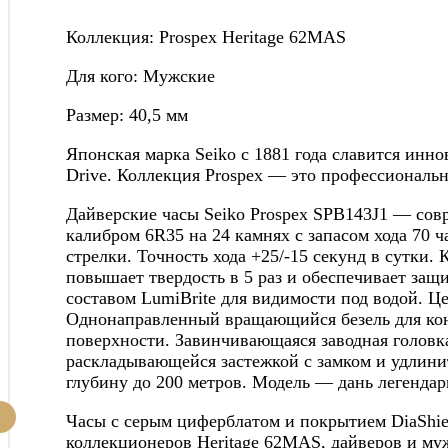
Коллекция: Prospex Heritage 62MAS
Для кого: Мужские
Размер: 40,5 мм
Японская марка Seiko с 1881 года славится инн
Drive. Коллекция Prospex — это профессиональ
Дайверские часы Seiko Prospex SPB143J1 — со
калибром 6R35 на 24 камнях с запасом хода 70 
стрелки. Точность хода +25/-15 секунд в сутки.
повышает твердость в 5 раз и обеспечивает за
составом LumiBrite для видимости под водой. Це
Однонаправленный вращающийся безель для кон
поверхности. Завинчивающаяся заводная головк
раскладывающейся застежкой с замком и удлинит
глубину до 200 метров. Модель — дань легендар
Часы с серым циферблатом и покрытием DiaShie
коллекционеров Heritage 62MAS, дайверов и муж