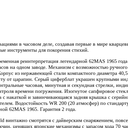
овациями в часовом деле, создавая первые в мире кварц
ные инструменты для покорения стихий.
временная реинтерпретация легендарной 62MAS 1965 го
часов на одном заводе. Механизм с возможностью ручног
 Корпус из нержавеющей стали компактного диаметра 40,5 
щиту от царапин. Серый циферблат украшен крупными и
нтральные часовая, минутная и секундная стрелки, индик
троля времени погружения. Изогнутое сапфировое стек
а с накаткой и завинчивающаяся задняя крышка с серийн
елем. Водостойкость WR 200 (20 атмосфер) по стандарту
ной 62MAS 1965. Гарантия 2 года.
ld винтажно смотрятся с дайверским снаряжением, повс
чин, ценящих японские механизмы с запасом хода 70 час