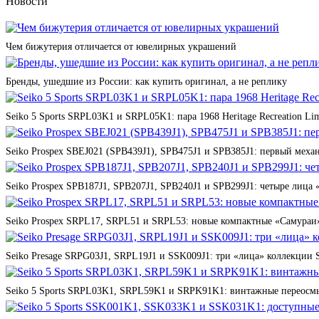
Новости
Чем бижутерия отличается от ювелирных украшений
Бренды, ушедшие из России: как купить оригинал, а не реплику
Seiko 5 Sports SRPL03K1 и SRPL05K1: пара 1968 Heritage Recreation Lim
Seiko Prospex SBEJ021 (SPB439J1), SPB475J1 и SPB385J1: первый мех
Seiko Prospex SPB187J1, SPB207J1, SPB240J1 и SPB299J1: четыре лица 
Seiko Prospex SRPL17, SRPL51 и SRPL53: новые компактные «Самураи»
Seiko Presage SRPG03J1, SRPL19J1 и SSK009J1: три «лица» коллекции St
Seiko 5 Sports SRPL03K1, SRPL59K1 и SRPK91K1: винтажные переосмы