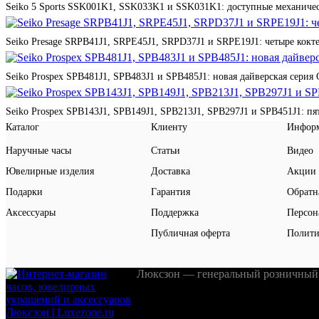
Seiko 5 Sports SSK001K1, SSK033K1 и SSK031K1: доступные механичес
Seiko Presage SRPB41J1, SRPE45J1, SRPD37J1 и SRPE19J1: четыре кокте
Seiko Prospex SPB481J1, SPB483J1 и SPB485J1: новая дайверская серия 
Seiko Prospex SPB143J1, SPB149J1, SPB213J1, SPB297J1 и SPB451J1: п
Каталог
Клиенту
Инфор
Наручные часы
Статьи
Видео
Ювелирные изделия
Доставка
Акции
Подарки
Гарантия
Обратн
Аксессуары
Поддержка
Персон
Публичная оферта
Полити
Люксзон — генеральный розничный 