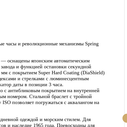
евые часы и революционные механизмы Spring
да — оснащены японским автоматическим
о завода и функцией остановки секундной
мм с покрытием Super Hard Coating (DiaShield)
ндексами и стрелками с люминесцентным
атор даты в позиции 3 часа.
ло с антибликовым покрытием на внутренней
ым номером. Стальной браслет с тройной
 ISO позволяет погружаться с аквалангом на
едневной одеждой и морским стилем. Для
ов и наследие 1965 года. Превосходны для