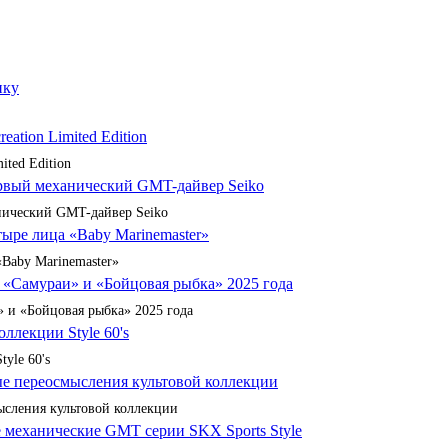
ited Edition
анический GMT-дайвер Seiko
«Baby Marinemaster»
 и «Бойцовая рыбка» 2025 года
yle 60's
сления культовой коллекции