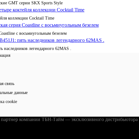
кие GMT серии SKX Sports Style
йля коллекции Cocktail Time
Coastline с восьмиугольным безелем
ять наследников легендарного 62MAS .
мация
ая связь
альные данные
ка cookie
партнер компании ТБН-Тайм — эксклюзивного дистрибьютора ч