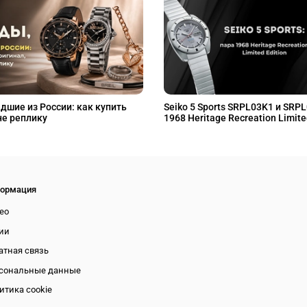
дшие из России: как купить
Seiko 5 Sports SRPL03K1 и SRP
не реплику
1968 Heritage Recreation Limite
ормация
ео
ии
атная связь
сональные данные
итика cookie