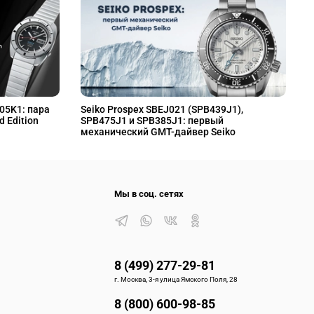
L05K1: пара
Seiko Prospex SBEJ021 (SPB439J1),
S
d Edition
SPB475J1 и SPB385J1: первый
S
механический GMT-дайвер Seiko
M
Мы в соц. сетях
8 (499) 277-29-81
г. Москва, 3-я улица Ямского Поля, 28
8 (800) 600-98-85