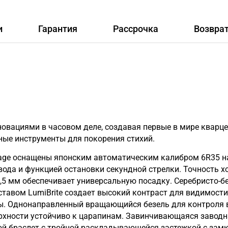
и
Гарантия
Рассрочка
Возвра
нновациями в часовом деле, создавая первые в мире квар
ьные инструменты для покорения стихий.
tage оснащены японским автоматическим калибром 6R35 на
да и функцией остановки секундной стрелки. Точность ход
5 мм обеспечивает универсальную посадку. Серебристо-
авом LumiBrite создает высокий контраст для видимости 
ты. Однонаправленный вращающийся безель для контроля 
рхности устойчиво к царапинам. Завинчивающаяся заводн
й браслет с тройной раскладывающейся застежкой с замк