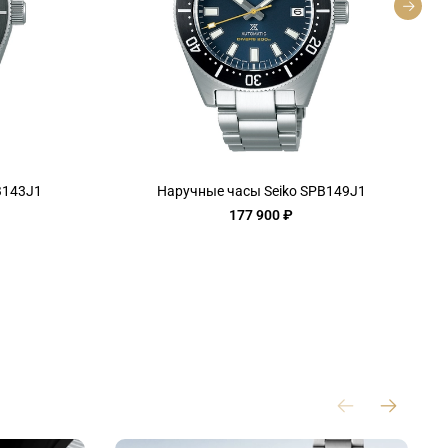
B143J1
Наручные часы Seiko SPB149J1
177 900 ₽