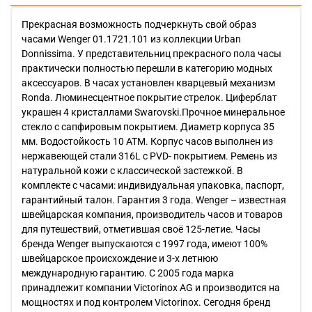
Прекрасная возможность подчеркнуть свой образ
часами Wenger 01.1721.101 из коллекции Urban
Donnissima. У представительниц прекрасного пола часы
практически полностью перешли в категорию модных
аксессуаров. В часах установлен кварцевый механизм
Ronda. Люминесцентное покрытие стрелок. Циферблат
украшен 4 кристаллами Swarovski.Прочное минеральное
стекло с сапфировым покрытием. Диаметр корпуса 35
мм. Водостойкость 10 АТМ. Корпус часов выполнен из
нержавеющей стали 316L с PVD- покрытием. Ремень из
натуральной кожи с классической застежкой. В
комплекте с часами: индивидуальная упаковка, паспорт,
гарантийный талон. Гарантия 3 года. Wenger – известная
швейцарская компания, производитель часов и товаров
для путешествий, отметившая своё 125-летие. Часы
бренда Wenger выпускаются с 1997 года, имеют 100%
швейцарское происхождение и 3-х летнюю
международную гарантию. С 2005 года марка
принадлежит компании Victorinox AG и производится на
мощностях и под контролем Victorinox. Сегодня бренд