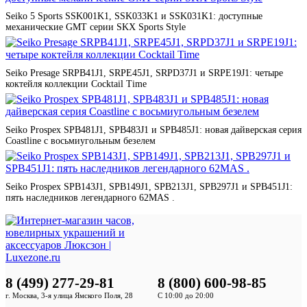
Seiko 5 Sports SSK001K1, SSK033K1 и SSK031K1: доступные
механические GMT серии SKX Sports Style
Seiko Presage SRPB41J1, SRPE45J1, SRPD37J1 и SRPE19J1: четыре
коктейля коллекции Cocktail Time
Seiko Prospex SPB481J1, SPB483J1 и SPB485J1: новая дайверская серия
Coastline с восьмиугольным безелем
Seiko Prospex SPB143J1, SPB149J1, SPB213J1, SPB297J1 и SPB451J1:
пять наследников легендарного 62MAS .
8 (499) 277-29-81
8 (800) 600-98-85
г. Москва, 3-я улица Ямского Поля, 28
С 10:00 до 20:00