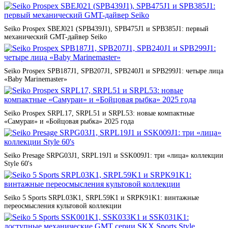
Seiko Prospex SBEJ021 (SPB439J1), SPB475J1 и SPB385J1: первый
механический GMT-дайвер Seiko
Seiko Prospex SPB187J1, SPB207J1, SPB240J1 и SPB299J1: четыре лица
«Baby Marinemaster»
Seiko Prospex SRPL17, SRPL51 и SRPL53: новые компактные
«Самураи» и «Бойцовая рыбка» 2025 года
Seiko Presage SRPG03J1, SRPL19J1 и SSK009J1: три «лица» коллекции
Style 60's
Seiko 5 Sports SRPL03K1, SRPL59K1 и SRPK91K1: винтажные
переосмысления культовой коллекции