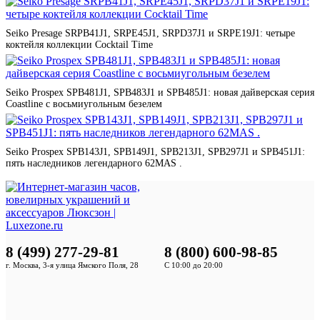
Seiko Presage SRPB41J1, SRPE45J1, SRPD37J1 и SRPE19J1: четыре
коктейля коллекции Cocktail Time
Seiko Prospex SPB481J1, SPB483J1 и SPB485J1: новая дайверская серия
Coastline с восьмиугольным безелем
Seiko Prospex SPB143J1, SPB149J1, SPB213J1, SPB297J1 и SPB451J1:
пять наследников легендарного 62MAS .
8 (499) 277-29-81
8 (800) 600-98-85
г. Москва, 3-я улица Ямского Поля, 28
С 10:00 до 20:00