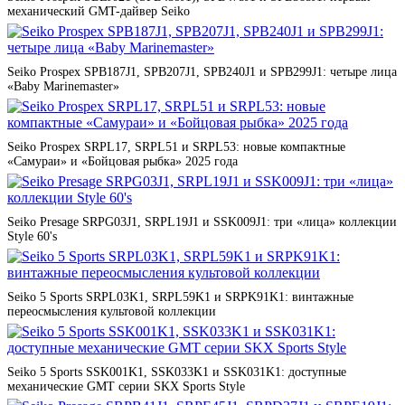
механический GMT-дайвер Seiko
Seiko Prospex SPB187J1, SPB207J1, SPB240J1 и SPB299J1: четыре лица
«Baby Marinemaster»
Seiko Prospex SRPL17, SRPL51 и SRPL53: новые компактные
«Самураи» и «Бойцовая рыбка» 2025 года
Seiko Presage SRPG03J1, SRPL19J1 и SSK009J1: три «лица» коллекции
Style 60's
Seiko 5 Sports SRPL03K1, SRPL59K1 и SRPK91K1: винтажные
переосмысления культовой коллекции
Seiko 5 Sports SSK001K1, SSK033K1 и SSK031K1: доступные
механические GMT серии SKX Sports Style