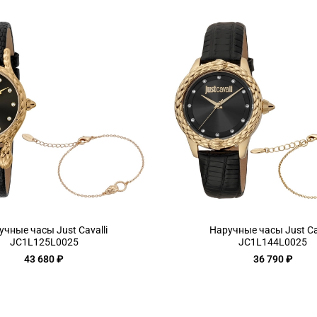
учные часы Just Cavalli
Наручные часы Just Cav
JC1L125L0025
JC1L144L0025
43 680 ₽
36 790 ₽