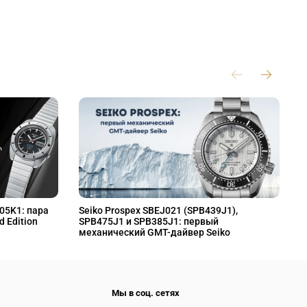
L05K1: пара
Seiko Prospex SBEJ021 (SPB439J1),
S
d Edition
SPB475J1 и SPB385J1: первый
S
механический GMT-дайвер Seiko
M
Мы в соц. сетях