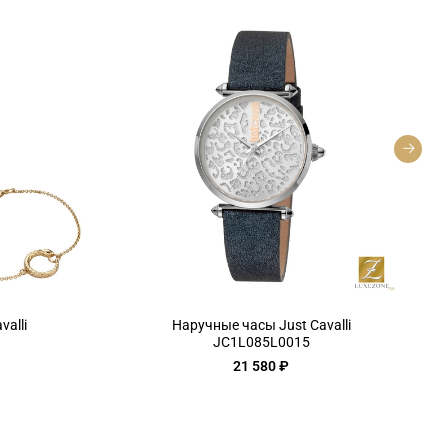
alli
Наручные часы Just Cavalli
JC1L085L0015
21 580 ₽