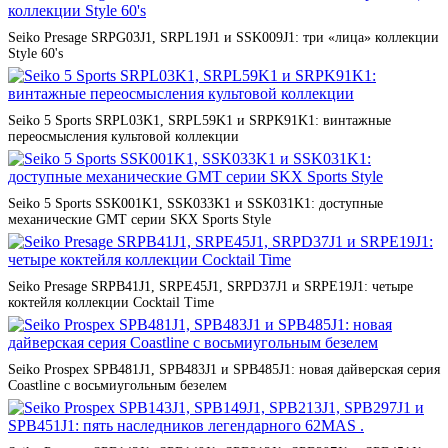
Seiko Presage SRPG03J1, SRPL19J1 и SSK009J1: три «лица» коллекции
Style 60's
Seiko 5 Sports SRPL03K1, SRPL59K1 и SRPK91K1: винтажные
переосмысления культовой коллекции
Seiko 5 Sports SSK001K1, SSK033K1 и SSK031K1: доступные
механические GMT серии SKX Sports Style
Seiko Presage SRPB41J1, SRPE45J1, SRPD37J1 и SRPE19J1: четыре
коктейля коллекции Cocktail Time
Seiko Prospex SPB481J1, SPB483J1 и SPB485J1: новая дайверская серия
Coastline с восьмиугольным безелем