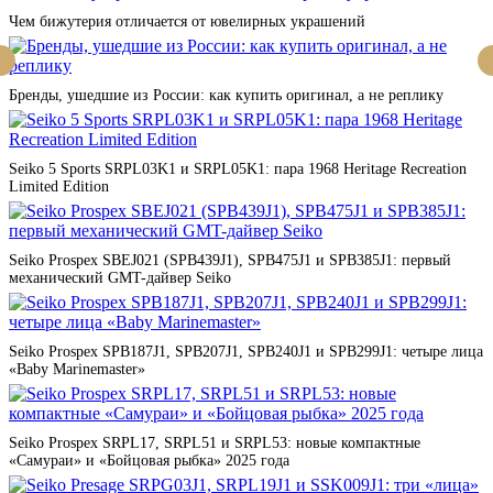
Чем бижутерия отличается от ювелирных украшений
Бренды, ушедшие из России: как купить оригинал, а не реплику
Seiko 5 Sports SRPL03K1 и SRPL05K1: пара 1968 Heritage Recreation
Limited Edition
Seiko Prospex SBEJ021 (SPB439J1), SPB475J1 и SPB385J1: первый
механический GMT-дайвер Seiko
Seiko Prospex SPB187J1, SPB207J1, SPB240J1 и SPB299J1: четыре лица
«Baby Marinemaster»
Seiko Prospex SRPL17, SRPL51 и SRPL53: новые компактные
«Самураи» и «Бойцовая рыбка» 2025 года