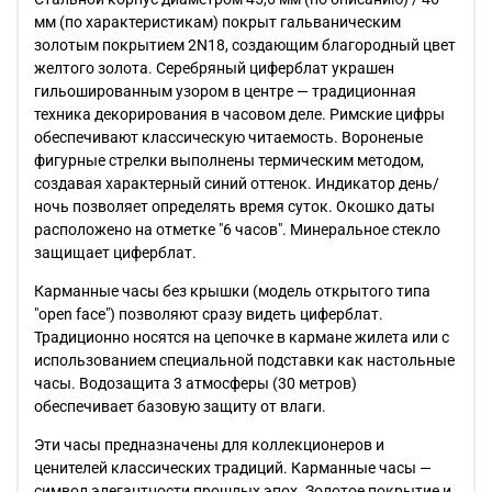
мм (по характеристикам) покрыт гальваническим
золотым покрытием 2N18, создающим благородный цвет
желтого золота. Серебряный циферблат украшен
гильошированным узором в центре — традиционная
техника декорирования в часовом деле. Римские цифры
обеспечивают классическую читаемость. Вороненые
фигурные стрелки выполнены термическим методом,
создавая характерный синий оттенок. Индикатор день/
ночь позволяет определять время суток. Окошко даты
расположено на отметке "6 часов". Минеральное стекло
защищает циферблат.
Карманные часы без крышки (модель открытого типа
"open face") позволяют сразу видеть циферблат.
Традиционно носятся на цепочке в кармане жилета или с
использованием специальной подставки как настольные
часы. Водозащита 3 атмосферы (30 метров)
обеспечивает базовую защиту от влаги.
Эти часы предназначены для коллекционеров и
ценителей классических традиций. Карманные часы —
символ элегантности прошлых эпох. Золотое покрытие и