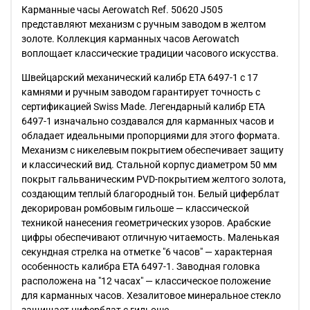
Карманные часы Aerowatch Ref. 50620 J505
представляют механизм с ручным заводом в желтом
золоте. Коллекция карманных часов Aerowatch
воплощает классические традиции часового искусства.
Швейцарский механический калибр ETA 6497-1 с 17
камнями и ручным заводом гарантирует точность с
сертификацией Swiss Made. Легендарный калибр ETA
6497-1 изначально создавался для карманных часов и
обладает идеальными пропорциями для этого формата.
Механизм с никелевым покрытием обеспечивает защиту
и классический вид. Стальной корпус диаметром 50 мм
покрыт гальваническим PVD-покрытием желтого золота,
создающим теплый благородный тон. Белый циферблат
декорирован ромбовым гильоше — классической
техникой нанесения геометрических узоров. Арабские
цифры обеспечивают отличную читаемость. Маленькая
секундная стрелка на отметке "6 часов" — характерная
особенность калибра ETA 6497-1. Заводная головка
расположена на "12 часах" — классическое положение
для карманных часов. Хезалитовое минеральное стекло