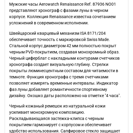
Мужские часы Aerowatch Renaissance Ref. 87936 NO01
представляют хронограф с фазами луны в черном
корпусе. Коллекция Renaissance известна сочетанием
усложнений в современном исполнении.
Швейцарский кварцевый механизм ISA 8171/204
обеспечивает точность с маркировкой Swiss Made.
Стальной корпус диаметром 42 мм полностью покрыт
черным PVD-покрытием, создавая монохромный образ.
Черный циферблат с накладными контурами счетчиков
хронографа создает визуальную глубину. Стрелки
покрыты люминесцентным составом для читаемости в
темноте. Функция хронографа с тремя счетчиками
позволяет измерять временные интервалы. Индикатор
фаз луны добавляет романтичности спортивному
дизайну. Окошко даты расположено на отметке "4 часа".
Черный кожаный ремешок из натуральной кожи
усиливает монохромную композицию.
Раскладывающаяся застежка-клипса с черным
покрытием гармонирует с корпусом и обеспечивает
удобство использования. Сапфировое стекло защищает