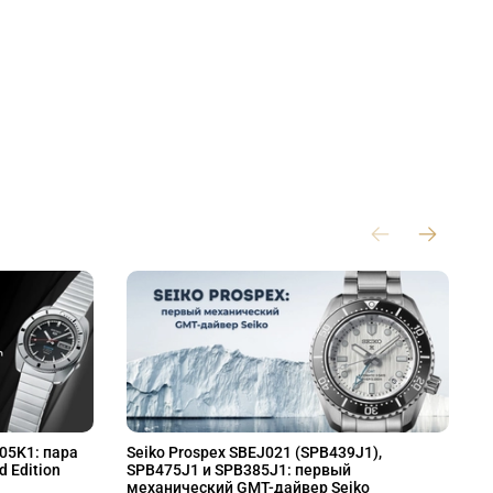
L05K1: пара
Seiko Prospex SBEJ021 (SPB439J1),
S
d Edition
SPB475J1 и SPB385J1: первый
S
механический GMT-дайвер Seiko
M