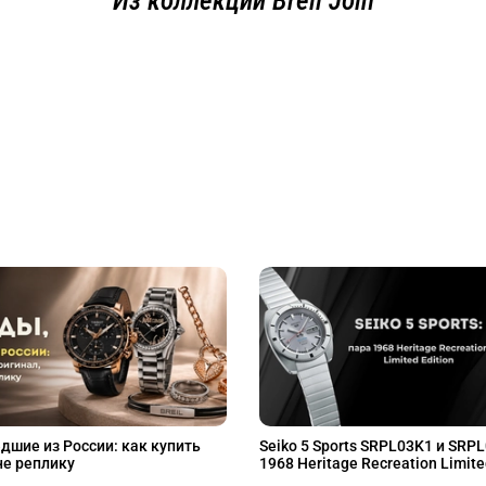
Из коллекции Breil Join
дшие из России: как купить
Seiko 5 Sports SRPL03K1 и SRP
не реплику
1968 Heritage Recreation Limite