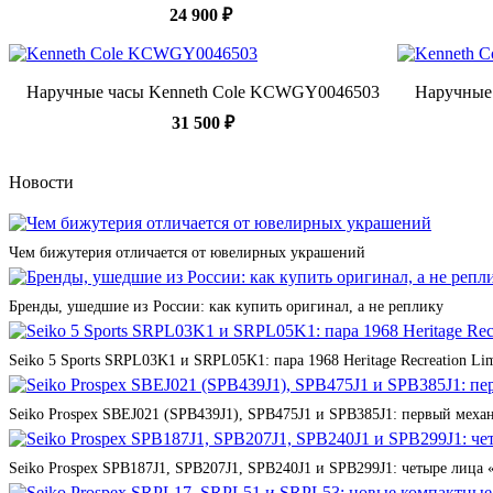
24 900 ₽
Наручные часы Kenneth Cole KCWGY0046503
Наручные
31 500 ₽
Новости
Чем бижутерия отличается от ювелирных украшений
Бренды, ушедшие из России: как купить оригинал, а не реплику
Seiko 5 Sports SRPL03K1 и SRPL05K1: пара 1968 Heritage Recreation Lim
Seiko Prospex SBEJ021 (SPB439J1), SPB475J1 и SPB385J1: первый мех
Seiko Prospex SPB187J1, SPB207J1, SPB240J1 и SPB299J1: четыре лица 