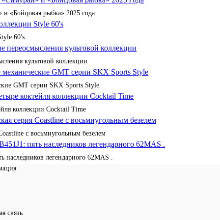
 и «Бойцовая рыбка» 2025 года
yle 60's
сления культовой коллекции
кие GMT серии SKX Sports Style
йля коллекции Cocktail Time
Coastline с восьмиугольным безелем
ять наследников легендарного 62MAS .
мация
ая связь