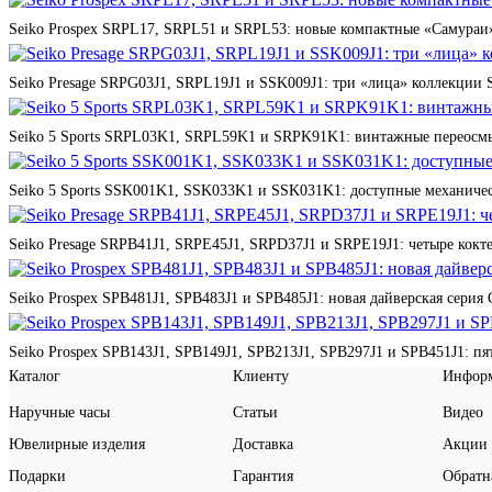
Seiko Prospex SRPL17, SRPL51 и SRPL53: новые компактные «Самураи»
Seiko Presage SRPG03J1, SRPL19J1 и SSK009J1: три «лица» коллекции St
Seiko 5 Sports SRPL03K1, SRPL59K1 и SRPK91K1: винтажные переосмы
Seiko 5 Sports SSK001K1, SSK033K1 и SSK031K1: доступные механичес
Seiko Presage SRPB41J1, SRPE45J1, SRPD37J1 и SRPE19J1: четыре кокте
Seiko Prospex SPB481J1, SPB483J1 и SPB485J1: новая дайверская серия 
Seiko Prospex SPB143J1, SPB149J1, SPB213J1, SPB297J1 и SPB451J1: п
Каталог
Клиенту
Инфор
Наручные часы
Статьи
Видео
Ювелирные изделия
Доставка
Акции
Подарки
Гарантия
Обратн