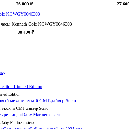
26 000 ₽
27 60
 часы Kenneth Cole KCWGY0046303
30 400 ₽
ited Edition
анический GMT-дайвер Seiko
«Baby Marinemaster»