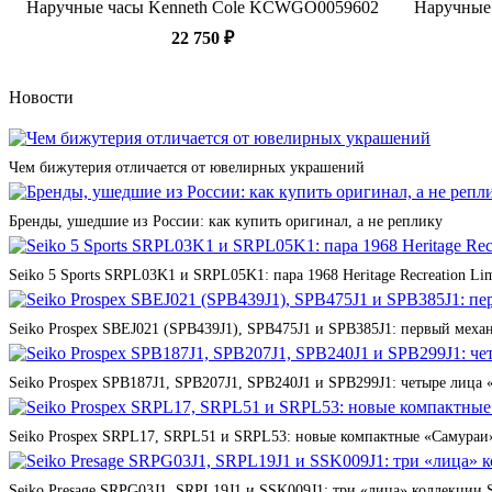
Наручные часы Kenneth Cole KCWGO0059602
Наручные
22 750 ₽
Новости
Чем бижутерия отличается от ювелирных украшений
Бренды, ушедшие из России: как купить оригинал, а не реплику
Seiko 5 Sports SRPL03K1 и SRPL05K1: пара 1968 Heritage Recreation Lim
Seiko Prospex SBEJ021 (SPB439J1), SPB475J1 и SPB385J1: первый мех
Seiko Prospex SPB187J1, SPB207J1, SPB240J1 и SPB299J1: четыре лица 
Seiko Prospex SRPL17, SRPL51 и SRPL53: новые компактные «Самураи»
Seiko Presage SRPG03J1, SRPL19J1 и SSK009J1: три «лица» коллекции St