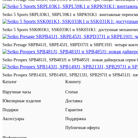
Seiko 5 Sports SRPL03K1, SRPL59K1 и SRPK91K1: винтажные переосмы
Seiko 5 Sports SSK001K1, SSK033K1 и SSK031K1: доступные механичес
Seiko Presage SRPB41J1, SRPE45J1, SRPD37J1 и SRPE19J1: четыре кокте
Seiko Prospex SPB481J1, SPB483J1 и SPB485J1: новая дайверская серия 
Seiko Prospex SPB143J1, SPB149J1, SPB213J1, SPB297J1 и SPB451J1: п
Каталог
Клиенту
Наручные часы
Статьи
Ювелирные изделия
Доставка
Подарки
Гарантия
Аксессуары
Поддержка
Публичная оферта
Информация