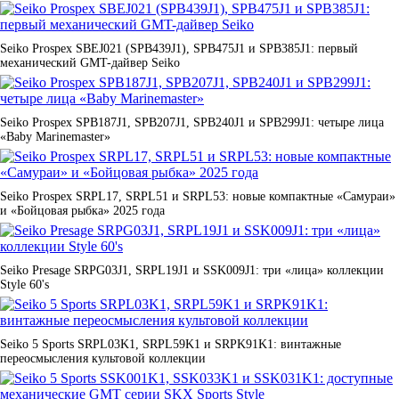
Seiko Prospex SBEJ021 (SPB439J1), SPB475J1 и SPB385J1: первый
механический GMT-дайвер Seiko
Seiko Prospex SPB187J1, SPB207J1, SPB240J1 и SPB299J1: четыре лица
«Baby Marinemaster»
Seiko Prospex SRPL17, SRPL51 и SRPL53: новые компактные «Самураи»
и «Бойцовая рыбка» 2025 года
Seiko Presage SRPG03J1, SRPL19J1 и SSK009J1: три «лица» коллекции
Style 60's
Seiko 5 Sports SRPL03K1, SRPL59K1 и SRPK91K1: винтажные
переосмысления культовой коллекции