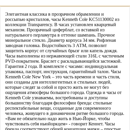
Элегантная классика в прозрачном обрамлении и
россыпью кристаллов, часы Kenneth Cole KC51130002 из
коллекции Transparency. В часах установлен кварцевый
механизм. Прозрачный циферблат, со вставкой из
натурального перламутра в оттенке шампань. Прочное
минеральное стекло. Диаметр корпуса 34 мм. Рифленая
заводная головка. Водостойкость 3 АТМ, позволит
защитить корпус от случайных брызг или капель дождя.
Часы выполнены из нержавеющей стали 316L с частичным
PVD-покрытием. Браслет с раскладывающейся застежкой.
Гарантия 2 года. В комплекте с часами: индивидуальная
упаковка, паспорт, инструкция, гарантийный талон. Часы
Kenneth Cole New York – это часть времени и часть стиля,
они созданы для интеллигентных и стильных людей,
которые следят за собой и просто жить не могут без
ощущения атмосферы большого города. Одежда и часы от
Kenneth Cole узнаваемы, востребованы и доступны
большинству благодаря философии бренда: стильные
респектабельные вещи, созданные для современного
человека, живущего в динамичном ритме большого города.
«Вам не обязательно надо жить в Нью-Йорке, чтобы
чувствовать себя ньюйоркцем» - говорит Кеннет. Часы
бренда соответствуют общей концепции марки – простые,