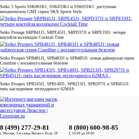
Seiko 5 Sports SSK001K1, SSK033K1 и SSK031K1: доступные
механические GMT серии SKX Sports Style
Seiko Presage SRPB41J1, SRPE45J1, SRPD37J1 и SRPE19J1: четыре
коктейля коллекции Cocktail Time
Seiko Prospex SPB481J1, SPB483J1 и SPB485J1: новая дайверская серия
Coastline с восьмиугольным безелем
Seiko Prospex SPB143J1, SPB149J1, SPB213J1, SPB297J1 и SPB451J1:
пять наследников легендарного 62MAS .
8 (499) 277-29-81
8 (800) 600-98-85
г. Москва, 3-я улица Ямского Поля, 28
С 10:00 до 20:00