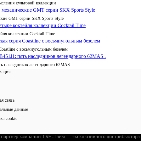
сления культовой коллекции
кие GMT серии SKX Sports Style
йля коллекции Cocktail Time
Coastline с восьмиугольным безелем
ять наследников легендарного 62MAS .
мация
ая связь
альные данные
ка cookie
партнер компании ТБН-Тайм — эксклюзивного дистрибьютора ч