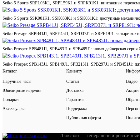
Seiko 5 Sports SRPL03K1, SRPL59K1 и SRPK91K1: винтажные переосмы
Seiko 5 Sports SSK001K1, SSK033K1 и SSK031K1: доступные механичес
Seiko Presage SRPB41J1, SRPE45J1, SRPD37J1 и SRPE19J1: четыре кокте
Seiko Prospex SPB481J1, SPB483J1 и SPB485J1: новая дайверская серия 
Seiko Prospex SPB143J1, SPB149J1, SPB213J1, SPB297J1 и SPB451J1: п
Каталог
Клиенту
Инфор
Наручные часы
Статьи
Видео
Ювелирные изделия
Доставка
Акции
Подарки
Гарантия
Обратн
Аксессуары
Поддержка
Персон
Публичная оферта
Полити
Люксзон — генеральный розничный 