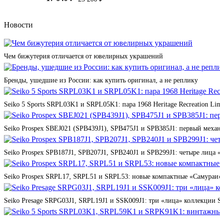
Новости
Чем бижутерия отличается от ювелирных украшений
Бренды, ушедшие из России: как купить оригинал, а не реплику
Seiko 5 Sports SRPL03K1 и SRPL05K1: пара 1968 Heritage Recreation Lim
Seiko Prospex SBEJ021 (SPB439J1), SPB475J1 и SPB385J1: первый мех
Seiko Prospex SPB187J1, SPB207J1, SPB240J1 и SPB299J1: четыре лица 
Seiko Prospex SRPL17, SRPL51 и SRPL53: новые компактные «Самураи»
Seiko Presage SRPG03J1, SRPL19J1 и SSK009J1: три «лица» коллекции St