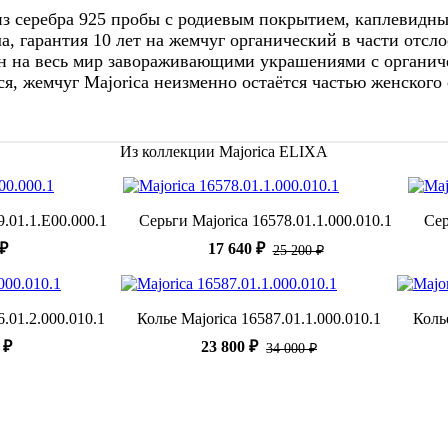
из серебра 925 пробы с родиевым покрытием, каплевидны
лла, гарантия 10 лет на жемчуг органический в части от
тен на весь мир завораживающими украшениями c органиче
я, жемчуг Majorica неизменно остаётся частью женского 
Из коллекции Majorica ELIXA
9.01.1.E00.000.1
Серьги Majorica 16578.01.1.000.010.1
Сер
 ₽
17 640 ₽
25 200 ₽
6.01.2.000.010.1
Колье Majorica 16587.01.1.000.010.1
Коль
 ₽
23 800 ₽
34 000 ₽