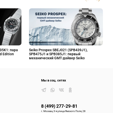
L05K1: пара
Seiko Prospex SBEJ021 (SPB439J1),
S
d Edition
SPB475J1 и SPB385J1: первый
S
механический GMT-дайвер Seiko
M
Мы в соц. сетях
8 (499) 277-29-81
г. Москва, 3-я улица Ямского Поля, 28