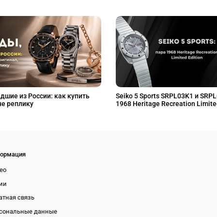
дшие из России: как купить
Seiko 5 Sports SRPL03K1 и SRP
не реплику
1968 Heritage Recreation Limite
ормация
ео
ии
атная связь
сональные данные