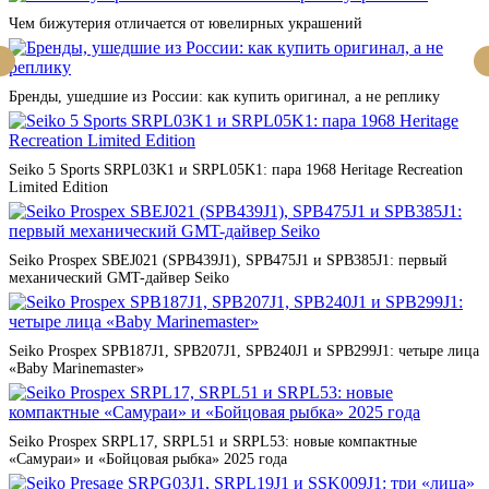
Чем бижутерия отличается от ювелирных украшений
Бренды, ушедшие из России: как купить оригинал, а не реплику
Seiko 5 Sports SRPL03K1 и SRPL05K1: пара 1968 Heritage Recreation
Limited Edition
Seiko Prospex SBEJ021 (SPB439J1), SPB475J1 и SPB385J1: первый
механический GMT-дайвер Seiko
Seiko Prospex SPB187J1, SPB207J1, SPB240J1 и SPB299J1: четыре лица
«Baby Marinemaster»
Seiko Prospex SRPL17, SRPL51 и SRPL53: новые компактные
«Самураи» и «Бойцовая рыбка» 2025 года