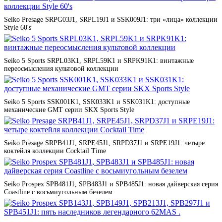
Seiko Presage SRPG03J1, SRPL19J1 и SSK009J1: три «лица» коллекции
Style 60's
Seiko 5 Sports SRPL03K1, SRPL59K1 и SRPK91K1: винтажные
переосмысления культовой коллекции
Seiko 5 Sports SSK001K1, SSK033K1 и SSK031K1: доступные
механические GMT серии SKX Sports Style
Seiko Presage SRPB41J1, SRPE45J1, SRPD37J1 и SRPE19J1: четыре
коктейля коллекции Cocktail Time
Seiko Prospex SPB481J1, SPB483J1 и SPB485J1: новая дайверская серия
Coastline с восьмиугольным безелем