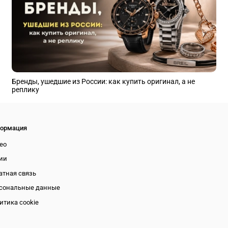
Бренды, ушедшие из России: как купить оригинал, а не
реплику
ормация
ео
ии
атная связь
сональные данные
итика cookie