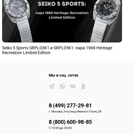
Seiko 5 Sports SRPL03K1 и SRPL05K1: пара 1968 Heritage
S
Recreation Limited Edition
п
Мы в соц. сетях
8 (499) 277-29-81
г. Москва, 3-я улица Ямского Поля, 28
8 (800) 600-98-85
С 10:00 до 20:00