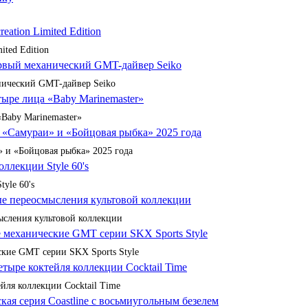
ited Edition
анический GMT-дайвер Seiko
«Baby Marinemaster»
 и «Бойцовая рыбка» 2025 года
yle 60's
сления культовой коллекции
кие GMT серии SKX Sports Style
йля коллекции Cocktail Time