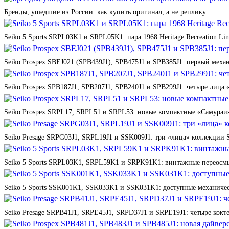
Бренды, ушедшие из России: как купить оригинал, а не реплику
Seiko 5 Sports SRPL03K1 и SRPL05K1: пара 1968 Heritage Recreation Lim
Seiko Prospex SBEJ021 (SPB439J1), SPB475J1 и SPB385J1: первый мех
Seiko Prospex SPB187J1, SPB207J1, SPB240J1 и SPB299J1: четыре лица 
Seiko Prospex SRPL17, SRPL51 и SRPL53: новые компактные «Самураи»
Seiko Presage SRPG03J1, SRPL19J1 и SSK009J1: три «лица» коллекции St
Seiko 5 Sports SRPL03K1, SRPL59K1 и SRPK91K1: винтажные переосмы
Seiko 5 Sports SSK001K1, SSK033K1 и SSK031K1: доступные механичес
Seiko Presage SRPB41J1, SRPE45J1, SRPD37J1 и SRPE19J1: четыре кокте