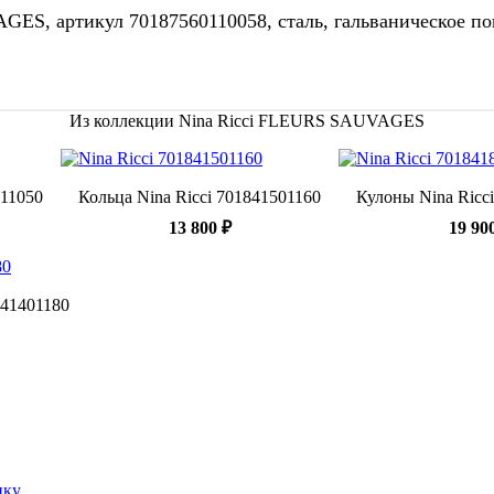
ES, артикул 70187560110058, сталь, гальваническое пок
Из коллекции Nina Ricci FLEURS SAUVAGES
511050
Кольца Nina Ricci 701841501160
Кулоны Nina Ricc
13 800 ₽
19 90
841401180