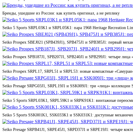
Бренды, ушедшие из России: как купить оригинал, а не реплику
Seiko 5 Sports SRPL03K1 и SRPL05K1: пара 1968 Heritage Recreation Lim
Seiko Prospex SBEJ021 (SPB439J1), SPB475J1 и SPB385J1: первый мех
Seiko Prospex SPB187J1, SPB207J1, SPB240J1 и SPB299J1: четыре лица 
Seiko Prospex SRPL17, SRPL51 и SRPL53: новые компактные «Самураи»
Seiko Presage SRPG03J1, SRPL19J1 и SSK009J1: три «лица» коллекции St
Seiko 5 Sports SRPL03K1, SRPL59K1 и SRPK91K1: винтажные переосмы
Seiko 5 Sports SSK001K1, SSK033K1 и SSK031K1: доступные механичес
Seiko Presage SRPB41J1, SRPE45J1, SRPD37J1 и SRPE19J1: четыре кокте