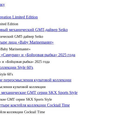
ited Edition
анический GMT-дайвер Seiko
«Baby Marinemaster»
 и «Бойцовая рыбка» 2025 года
yle 60's
сления культовой коллекции
кие GMT серии SKX Sports Style
йля коллекции Cocktail Time