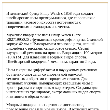
Итальянский бренд Philip Watch с 1858 года создает
швейцарские часы премиум-класса, где европейские
традиции часового искусства встречаются с
современными стандартами качества.
Мужские кварцевые часы Philip Watch Blaze
R8271995026 с функциями хронографа и даты. Стальной
корпус 42 мм с IP-покрытием черного цвета, черный
циферблат с рисками, сапфировое стекло. Серый
каучуковый ремешок на пряжке. Водозащита 100 метров
(10 АТМ) для плавания и водных видов спорта.
Швейцарский кварцевый механизм, гарантия 2 года.
Часы с черным циферблатом и каучуковым ремешком
брутально смотрятся со спортивной одеждой,
техничными образами и городским стилем. Для
активных мужчин, выбирающих кварцевые часы с
хронографом и спортивным характером. Созданы для
интенсивных тренировок, экстремальных видов спорта
и активного образа жизни.
Мощный подарок на спортивное достижение,
преодоление себя или новый вызов. Вдохновит атлета,