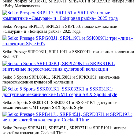
Seiko Prospex SPB187J1, SPB207J1, SPB240J1 и SPB299J1: четыре лица
«Baby Marinemaster»
Seiko Prospex SRPL17, SRPL51 и SRPL53: новые компактные
«Самураи» и «Бойцовая рыбка» 2025 года
Seiko Presage SRPG03J1, SRPL19J1 и SSK009J1: три «лица» коллекции
Style 60's
Seiko 5 Sports SRPL03K1, SRPL59K1 и SRPK91K1: винтажные
переосмысления культовой коллекции
Seiko 5 Sports SSK001K1, SSK033K1 и SSK031K1: доступные
механические GMT серии SKX Sports Style
Seiko Presage SRPB41J1, SRPE45J1, SRPD37J1 и SRPE19J1: четыре
коктейля коллекции Cocktail Time