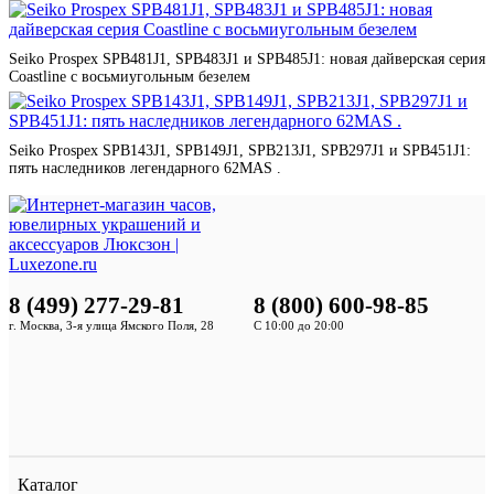
Seiko Prospex SPB481J1, SPB483J1 и SPB485J1: новая дайверская серия
Coastline с восьмиугольным безелем
Seiko Prospex SPB143J1, SPB149J1, SPB213J1, SPB297J1 и SPB451J1:
пять наследников легендарного 62MAS .
8 (499) 277-29-81
8 (800) 600-98-85
г. Москва, 3-я улица Ямского Поля, 28
С 10:00 до 20:00
Каталог