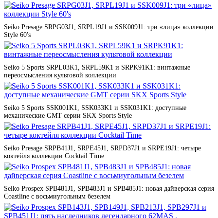
Seiko Presage SRPG03J1, SRPL19J1 и SSK009J1: три «лица» коллекции
Style 60's
Seiko 5 Sports SRPL03K1, SRPL59K1 и SRPK91K1: винтажные
переосмысления культовой коллекции
Seiko 5 Sports SSK001K1, SSK033K1 и SSK031K1: доступные
механические GMT серии SKX Sports Style
Seiko Presage SRPB41J1, SRPE45J1, SRPD37J1 и SRPE19J1: четыре
коктейля коллекции Cocktail Time
Seiko Prospex SPB481J1, SPB483J1 и SPB485J1: новая дайверская серия
Coastline с восьмиугольным безелем