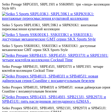
Seiko Presage SRPG03J1, SRPL19J1 и SSK009J1: три «лица» коллекции
Style 60's
Seiko 5 Sports SRPL03K1, SRPL59K1 и SRPK91K1: винтажные
переосмысления культовой коллекции
Seiko 5 Sports SSK001K1, SSK033K1 и SSK031K1: доступные
механические GMT серии SKX Sports Style
Seiko Presage SRPB41J1, SRPE45J1, SRPD37J1 и SRPE19J1: четыре
коктейля коллекции Cocktail Time
Seiko Prospex SPB481J1, SPB483J1 и SPB485J1: новая дайверская серия
Coastline с восьмиугольным безелем
Seiko Prospex SPB143J1, SPB149J1, SPB213J1, SPB297J1 и SPB451J1: