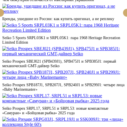
Бренды, ушедшие из России: как купить оригинал, а не реплику
Seiko 5 Sports SRPL03K1 и SRPL05K1: пара 1968 Heritage Recreation
Limited Edition
Seiko Prospex SBEJ021 (SPB439J1), SPB475J1 и SPB385J1: первый
механический GMT-дайвер Seiko
Seiko Prospex SPB187J1, SPB207J1, SPB240J1 и SPB299J1: четыре лица
«Baby Marinemaster»
Seiko Prospex SRPL17, SRPL51 и SRPL53: новые компактные
«Самураи» и «Бойцовая рыбка» 2025 года