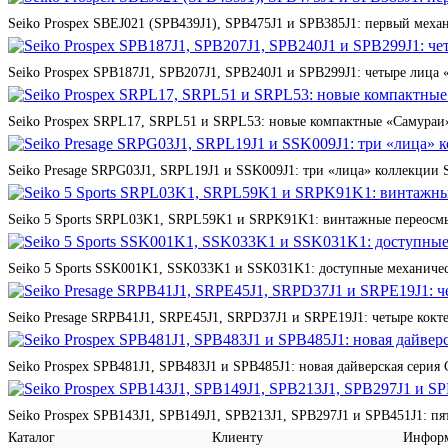
Seiko Prospex SBEJ021 (SPB439J1), SPB475J1 и SPB385J1: первый мех
Seiko Prospex SPB187J1, SPB207J1, SPB240J1 и SPB299J1: четыре лица 
Seiko Prospex SRPL17, SRPL51 и SRPL53: новые компактные «Самураи»
Seiko Presage SRPG03J1, SRPL19J1 и SSK009J1: три «лица» коллекции St
Seiko 5 Sports SRPL03K1, SRPL59K1 и SRPK91K1: винтажные переосмы
Seiko 5 Sports SSK001K1, SSK033K1 и SSK031K1: доступные механичес
Seiko Presage SRPB41J1, SRPE45J1, SRPD37J1 и SRPE19J1: четыре кокте
Seiko Prospex SPB481J1, SPB483J1 и SPB485J1: новая дайверская серия 
Seiko Prospex SPB143J1, SPB149J1, SPB213J1, SPB297J1 и SPB451J1: п
Каталог
Клиенту
Инфор