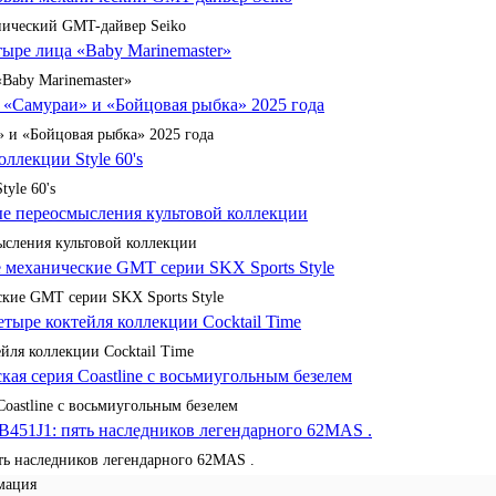
анический GMT-дайвер Seiko
«Baby Marinemaster»
 и «Бойцовая рыбка» 2025 года
yle 60's
сления культовой коллекции
кие GMT серии SKX Sports Style
йля коллекции Cocktail Time
Coastline с восьмиугольным безелем
ять наследников легендарного 62MAS .
мация