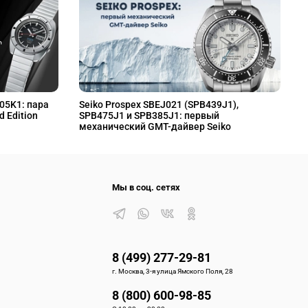
L05K1: пара
Seiko Prospex SBEJ021 (SPB439J1),
S
d Edition
SPB475J1 и SPB385J1: первый
S
механический GMT-дайвер Seiko
M
Мы в соц. сетях
8 (499) 277-29-81
г. Москва, 3-я улица Ямского Поля, 28
8 (800) 600-98-85