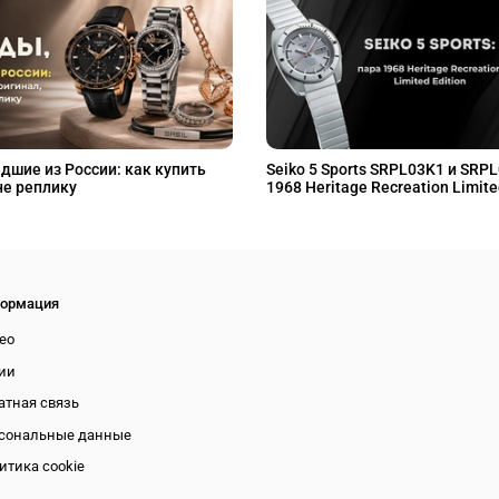
дшие из России: как купить
Seiko 5 Sports SRPL03K1 и SRP
не реплику
1968 Heritage Recreation Limite
ормация
ео
ии
атная связь
сональные данные
итика cookie