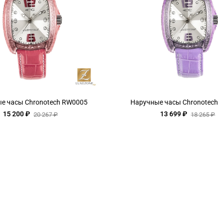
е часы Chronotech RW0005
Наручные часы Chronotec
15 200 ₽
13 699 ₽
20 267 ₽
18 265 ₽