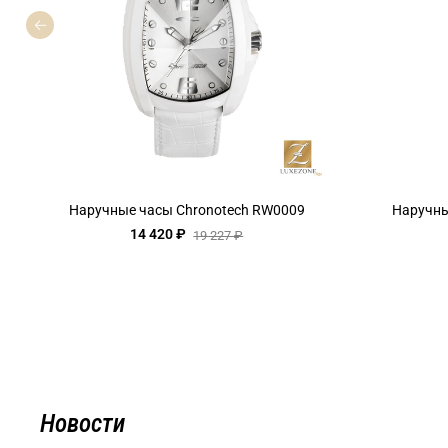
Наручные часы Chronotech RW0009
Наручны
14 420 ₽
19 227 ₽
Новости