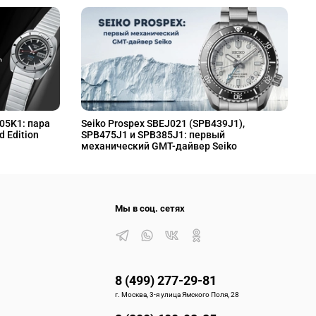
L05K1: пара
Seiko Prospex SBEJ021 (SPB439J1),
S
d Edition
SPB475J1 и SPB385J1: первый
S
механический GMT-дайвер Seiko
M
Мы в соц. сетях
8 (499) 277-29-81
г. Москва, 3-я улица Ямского Поля, 28