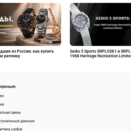
дшие из России: как купить
Seiko 5 Sports SRPL03K1 и SRP
не реплику
1968 Heritage Recreation Limite
ормация
ео
ии
атная связь
сональные данные
итика cookie