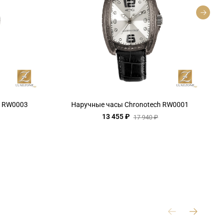
h RW0003
Наручные часы Chronotech RW0001
13 455 ₽
17 940 ₽