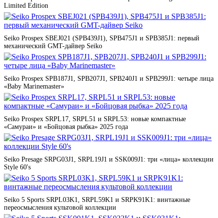
Limited Edition
Seiko Prospex SBEJ021 (SPB439J1), SPB475J1 и SPB385J1: первый
механический GMT-дайвер Seiko
Seiko Prospex SPB187J1, SPB207J1, SPB240J1 и SPB299J1: четыре лица
«Baby Marinemaster»
Seiko Prospex SRPL17, SRPL51 и SRPL53: новые компактные
«Самураи» и «Бойцовая рыбка» 2025 года
Seiko Presage SRPG03J1, SRPL19J1 и SSK009J1: три «лица» коллекции
Style 60's
Seiko 5 Sports SRPL03K1, SRPL59K1 и SRPK91K1: винтажные
переосмысления культовой коллекции