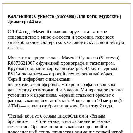
Коллекция: Суккессо (Successo) Для кого: Мужские |
Диаметр: 44 мм
С 1914 года Maserati символизирует итальянское
совершенство в мире скорости и роскоши, перенося
автомобильное мастерство в часовое искусство премиум-
класса.
Мужские кварцевые часы Maserati Суккессо (Successo)
R8873621007 с функцией хронографа и тахиметром.
Круглый стальной корпус диаметром 44 мм с чёрным
PVD-покрытием — строгий, технологичный образ.
Серый циферблат с индексами-
штрихами, субциферблатами хронографа и окошком
даты между отметками 4 и 5 часов. Минеральное стекло
устойчиво к царапинам. Чёрный стальной браслет с
раскладывающейся застёжкой. Водозащита 50 метров (5
АТМ) — защита от брызг и дождя. Гарантия 2 года.
Чёрный корпус с серым циферблатом и чёрным
браслетом — утончённое, многоуровневое тёмное
сочетание. Органично вписываются в деловой и
повседневный стиль, привлекая внимание тонкой игрой