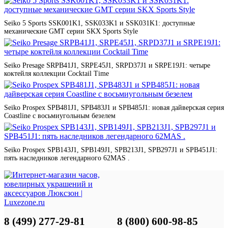
Seiko 5 Sports SSK001K1, SSK033K1 и SSK031K1: доступные
механические GMT серии SKX Sports Style
Seiko Presage SRPB41J1, SRPE45J1, SRPD37J1 и SRPE19J1: четыре
коктейля коллекции Cocktail Time
Seiko Prospex SPB481J1, SPB483J1 и SPB485J1: новая дайверская серия
Coastline с восьмиугольным безелем
Seiko Prospex SPB143J1, SPB149J1, SPB213J1, SPB297J1 и SPB451J1:
пять наследников легендарного 62MAS .
8 (499) 277-29-81
8 (800) 600-98-85