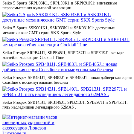
Seiko 5 Sports SRPL03K1, SRPL59K1 и SRPK91K1: винтажные
переосмысления культовой коллекции
Seiko 5 Sports SSK001K1, SSK033K1 и SSK031K1: доступные
механические GMT серии SKX Sports Style
Seiko Presage SRPB41J1, SRPE45J1, SRPD37J1 и SRPE19J1: четыре
коктейля коллекции Cocktail Time
Seiko Prospex SPB481J1, SPB483J1 и SPB485J1: новая дайверская серия
Coastline с восьмиугольным безелем
Seiko Prospex SPB143J1, SPB149J1, SPB213J1, SPB297J1 и SPB451J1:
пять наследников легендарного 62MAS .