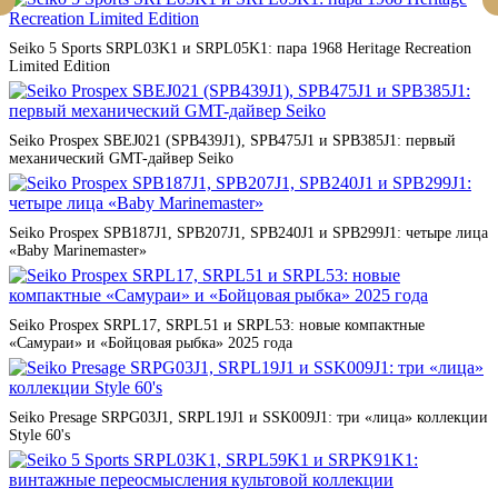
Seiko 5 Sports SRPL03K1 и SRPL05K1: пара 1968 Heritage Recreation
Limited Edition
Seiko Prospex SBEJ021 (SPB439J1), SPB475J1 и SPB385J1: первый
механический GMT-дайвер Seiko
Seiko Prospex SPB187J1, SPB207J1, SPB240J1 и SPB299J1: четыре лица
«Baby Marinemaster»
Seiko Prospex SRPL17, SRPL51 и SRPL53: новые компактные
«Самураи» и «Бойцовая рыбка» 2025 года
Seiko Presage SRPG03J1, SRPL19J1 и SSK009J1: три «лица» коллекции
Style 60's