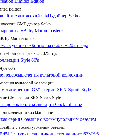
ited Edition
анический GMT-дайвер Seiko
«Baby Marinemaster»
 и «Бойцовая рыбка» 2025 года
yle 60's
сления культовой коллекции
кие GMT серии SKX Sports Style
йля коллекции Cocktail Time
Coastline с восьмиугольным безелем