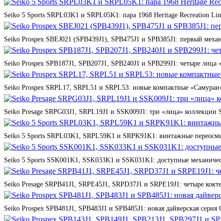
Seiko 5 Sports SRPL03K1 и SRPL05K1: пара 1968 Heritage Recreation Lim
Seiko Prospex SBEJ021 (SPB439J1), SPB475J1 и SPB385J1: первый мех
Seiko Prospex SPB187J1, SPB207J1, SPB240J1 и SPB299J1: четыре лица 
Seiko Prospex SRPL17, SRPL51 и SRPL53: новые компактные «Самураи»
Seiko Presage SRPG03J1, SRPL19J1 и SSK009J1: три «лица» коллекции St
Seiko 5 Sports SRPL03K1, SRPL59K1 и SRPK91K1: винтажные переосмы
Seiko 5 Sports SSK001K1, SSK033K1 и SSK031K1: доступные механичес
Seiko Presage SRPB41J1, SRPE45J1, SRPD37J1 и SRPE19J1: четыре кокте
Seiko Prospex SPB481J1, SPB483J1 и SPB485J1: новая дайверская серия 