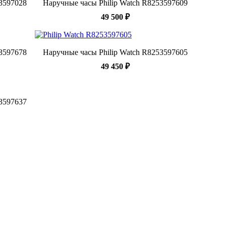
23597028
Наручные часы Philip Watch R8253597609
49 500 ₽
53597678
Наручные часы Philip Watch R8253597605
49 450 ₽
53597637