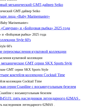
анический GMT-дайвер Seiko
«Baby Marinemaster»
 и «Бойцовая рыбка» 2025 года
yle 60's
сления культовой коллекции
кие GMT серии SKX Sports Style
йля коллекции Cocktail Time
Coastline с восьмиугольным безелем
ять наследников легендарного 62MAS .