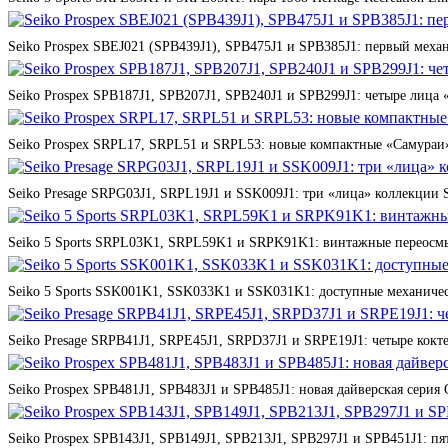
Seiko Prospex SBEJ021 (SPB439J1), SPB475J1 и SPB385J1: первый мех
Seiko Prospex SPB187J1, SPB207J1, SPB240J1 и SPB299J1: четыре лица 
Seiko Prospex SRPL17, SRPL51 и SRPL53: новые компактные «Самураи»
Seiko Presage SRPG03J1, SRPL19J1 и SSK009J1: три «лица» коллекции St
Seiko 5 Sports SRPL03K1, SRPL59K1 и SRPK91K1: винтажные переосмы
Seiko 5 Sports SSK001K1, SSK033K1 и SSK031K1: доступные механичес
Seiko Presage SRPB41J1, SRPE45J1, SRPD37J1 и SRPE19J1: четыре кокте
Seiko Prospex SPB481J1, SPB483J1 и SPB485J1: новая дайверская серия 
Seiko Prospex SPB143J1, SPB149J1, SPB213J1, SPB297J1 и SPB451J1: п