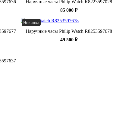
53597636
Наручные часы Philip Watch R8223597028
85 000 ₽
Новинка
53597677
Наручные часы Philip Watch R8253597678
49 500 ₽
53597637