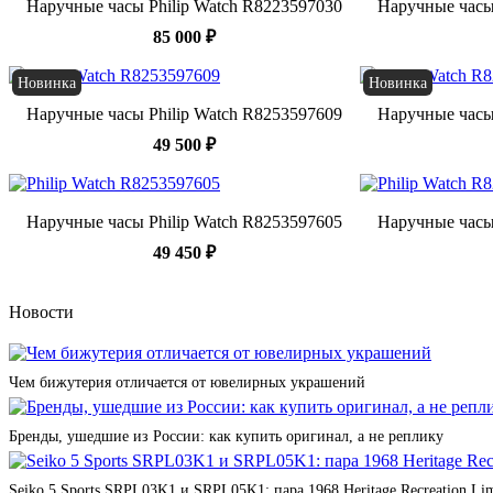
Наручные часы Philip Watch R8223597030
Наручные часы
85 000 ₽
Новинка
Новинка
Наручные часы Philip Watch R8253597609
Наручные часы
49 500 ₽
Наручные часы Philip Watch R8253597605
Наручные часы
49 450 ₽
Новости
Чем бижутерия отличается от ювелирных украшений
Бренды, ушедшие из России: как купить оригинал, а не реплику
Seiko 5 Sports SRPL03K1 и SRPL05K1: пара 1968 Heritage Recreation Lim