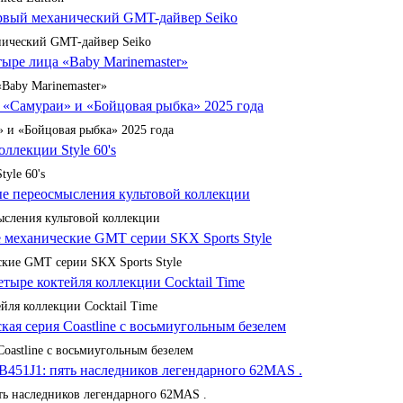
анический GMT-дайвер Seiko
«Baby Marinemaster»
 и «Бойцовая рыбка» 2025 года
yle 60's
сления культовой коллекции
кие GMT серии SKX Sports Style
йля коллекции Cocktail Time
Coastline с восьмиугольным безелем
ять наследников легендарного 62MAS .