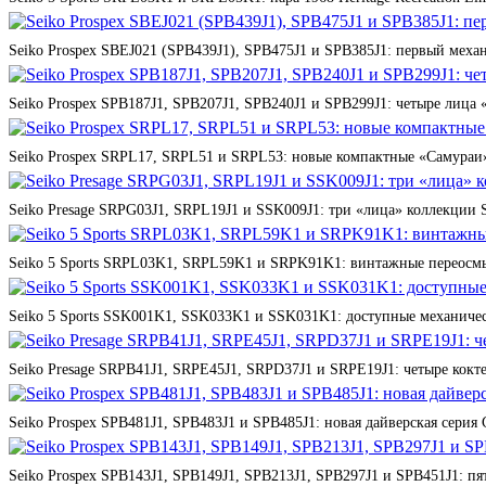
Seiko Prospex SBEJ021 (SPB439J1), SPB475J1 и SPB385J1: первый мех
Seiko Prospex SPB187J1, SPB207J1, SPB240J1 и SPB299J1: четыре лица 
Seiko Prospex SRPL17, SRPL51 и SRPL53: новые компактные «Самураи»
Seiko Presage SRPG03J1, SRPL19J1 и SSK009J1: три «лица» коллекции St
Seiko 5 Sports SRPL03K1, SRPL59K1 и SRPK91K1: винтажные переосмы
Seiko 5 Sports SSK001K1, SSK033K1 и SSK031K1: доступные механичес
Seiko Presage SRPB41J1, SRPE45J1, SRPD37J1 и SRPE19J1: четыре кокте
Seiko Prospex SPB481J1, SPB483J1 и SPB485J1: новая дайверская серия 
Seiko Prospex SPB143J1, SPB149J1, SPB213J1, SPB297J1 и SPB451J1: п