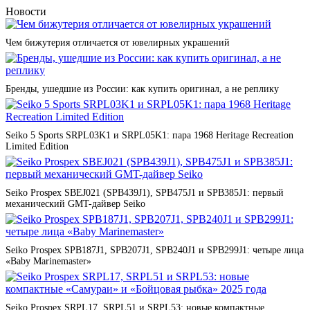
Новости
Чем бижутерия отличается от ювелирных украшений
Бренды, ушедшие из России: как купить оригинал, а не реплику
Seiko 5 Sports SRPL03K1 и SRPL05K1: пара 1968 Heritage Recreation
Limited Edition
Seiko Prospex SBEJ021 (SPB439J1), SPB475J1 и SPB385J1: первый
механический GMT-дайвер Seiko
Seiko Prospex SPB187J1, SPB207J1, SPB240J1 и SPB299J1: четыре лица
«Baby Marinemaster»
Seiko Prospex SRPL17, SRPL51 и SRPL53: новые компактные