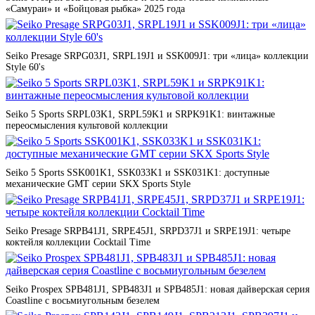
«Самураи» и «Бойцовая рыбка» 2025 года
Seiko Presage SRPG03J1, SRPL19J1 и SSK009J1: три «лица» коллекции
Style 60's
Seiko 5 Sports SRPL03K1, SRPL59K1 и SRPK91K1: винтажные
переосмысления культовой коллекции
Seiko 5 Sports SSK001K1, SSK033K1 и SSK031K1: доступные
механические GMT серии SKX Sports Style
Seiko Presage SRPB41J1, SRPE45J1, SRPD37J1 и SRPE19J1: четыре
коктейля коллекции Cocktail Time
Seiko Prospex SPB481J1, SPB483J1 и SPB485J1: новая дайверская серия
Coastline с восьмиугольным безелем