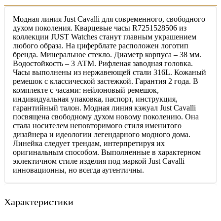
Модная линия Just Cavalli для современного, свободного
духом поколения. Кварцевые часы R7251528506 из
коллекции JUST Watches станут главным украшением
любого образа. На циферблате расположен логотип
бренда. Минеральное стекло. Диаметр корпуса – 38 мм.
Водостойкость – 3 АТМ. Рифленая заводная головка.
Часы выполнены из нержавеющей стали 316L. Кожаный
ремешок с классической застежкой. Гарантия 2 года. В
комплекте с часами: нейлоновый ремешок,
индивидуальная упаковка, паспорт, инструкция,
гарантийный талон. Модная линия кэжуал Just Cavalli
посвящена свободному духом новому поколению. Она
стала носителем неповторимого стиля именитого
дизайнера и идеологии легендарного модного дома.
Линейка следует трендам, интерпретируя их
оригинальным способом. Выполненные в характерном
эклектичном стиле изделия под маркой Just Cavalli
инновационны, но всегда аутентичны.
Характеристики