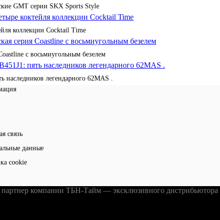
кие GMT серии SKX Sports Style
йля коллекции Cocktail Time
Coastline с восьмиугольным безелем
ять наследников легендарного 62MAS .
мация
ая связь
альные данные
ка cookie
партнер компании ТБН-Тайм — эксклюзивного дистрибьютора ч