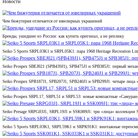
Новости
Чем бижутерия отличается от ювелирных украшений
Бренды, ушедшие из России: как купить оригинал, а не реплику
Seiko 5 Sports SRPL03K1 и SRPL05K1: пара 1968 Heritage Recreation Lim
Seiko Prospex SBEJ021 (SPB439J1), SPB475J1 и SPB385J1: первый мех
Seiko Prospex SPB187J1, SPB207J1, SPB240J1 и SPB299J1: четыре лица 
Seiko Prospex SRPL17, SRPL51 и SRPL53: новые компактные «Самураи»
Seiko Presage SRPG03J1, SRPL19J1 и SSK009J1: три «лица» коллекции St
Seiko 5 Sports SRPL03K1, SRPL59K1 и SRPK91K1: винтажные переосмы