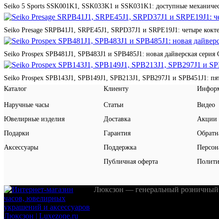
Seiko 5 Sports SSK001K1, SSK033K1 и SSK031K1: доступные механичес
Seiko Presage SRPB41J1, SRPE45J1, SRPD37J1 и SRPE19J1: четыре кокте
Seiko Prospex SPB481J1, SPB483J1 и SPB485J1: новая дайверская серия 
Seiko Prospex SPB143J1, SPB149J1, SPB213J1, SPB297J1 и SPB451J1: п
Каталог
Клиенту
Инфор
Наручные часы
Статьи
Видео
Ювелирные изделия
Доставка
Акции
Подарки
Гарантия
Обратн
Аксессуары
Поддержка
Персон
Публичная оферта
Полити
Люксзон — генеральный розничный 