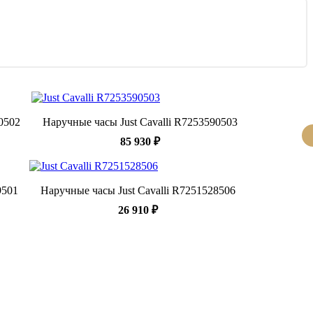
0502
Наручные часы Just Cavalli R7253590503
85 930 ₽
9501
Наручные часы Just Cavalli R7251528506
26 910 ₽