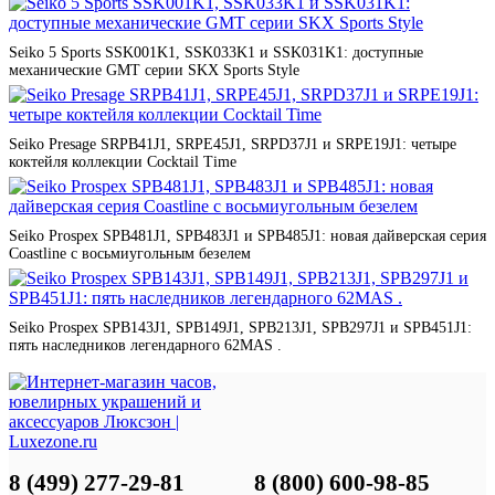
Seiko 5 Sports SSK001K1, SSK033K1 и SSK031K1: доступные
механические GMT серии SKX Sports Style
Seiko Presage SRPB41J1, SRPE45J1, SRPD37J1 и SRPE19J1: четыре
коктейля коллекции Cocktail Time
Seiko Prospex SPB481J1, SPB483J1 и SPB485J1: новая дайверская серия
Coastline с восьмиугольным безелем
Seiko Prospex SPB143J1, SPB149J1, SPB213J1, SPB297J1 и SPB451J1:
пять наследников легендарного 62MAS .
8 (499) 277-29-81
8 (800) 600-98-85