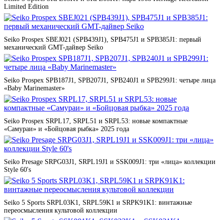
Limited Edition
Seiko Prospex SBEJ021 (SPB439J1), SPB475J1 и SPB385J1: первый
механический GMT-дайвер Seiko
Seiko Prospex SPB187J1, SPB207J1, SPB240J1 и SPB299J1: четыре лица
«Baby Marinemaster»
Seiko Prospex SRPL17, SRPL51 и SRPL53: новые компактные
«Самураи» и «Бойцовая рыбка» 2025 года
Seiko Presage SRPG03J1, SRPL19J1 и SSK009J1: три «лица» коллекции
Style 60's
Seiko 5 Sports SRPL03K1, SRPL59K1 и SRPK91K1: винтажные
переосмысления культовой коллекции