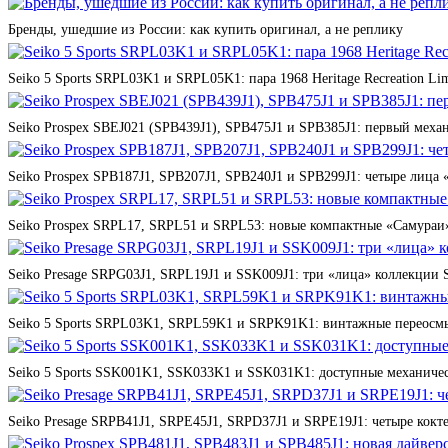
Бренды, ушедшие из России: как купить оригинал, а не реплику
Seiko 5 Sports SRPL03K1 и SRPL05K1: пара 1968 Heritage Recreation Lim
Seiko Prospex SBEJ021 (SPB439J1), SPB475J1 и SPB385J1: первый мех
Seiko Prospex SPB187J1, SPB207J1, SPB240J1 и SPB299J1: четыре лица 
Seiko Prospex SRPL17, SRPL51 и SRPL53: новые компактные «Самураи»
Seiko Presage SRPG03J1, SRPL19J1 и SSK009J1: три «лица» коллекции St
Seiko 5 Sports SRPL03K1, SRPL59K1 и SRPK91K1: винтажные переосмы
Seiko 5 Sports SSK001K1, SSK033K1 и SSK031K1: доступные механичес
Seiko Presage SRPB41J1, SRPE45J1, SRPD37J1 и SRPE19J1: четыре кокте