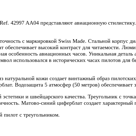
 Ref. 42997 AA04 представляют авиационную стилистику. 
очность с маркировкой Swiss Made. Стальной корпус ди
т обеспечивает высокий контраст для читаемости. Люм
ная особенность авиационных часов. Уникальная деталь
символ использовался в исторических часах пилотов для 
натуральной кожи создает винтажный образ пилотских ч
блат. Водозащита 5 атмосфер (50 метров) обеспечивает 
 эстетики и швейцарского качества. Треугольник с точк
чность. Матово-синий циферблат создает характерный п
й пилот с треугольником.