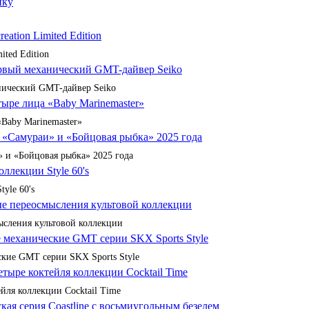
ited Edition
анический GMT-дайвер Seiko
«Baby Marinemaster»
 и «Бойцовая рыбка» 2025 года
yle 60's
сления культовой коллекции
кие GMT серии SKX Sports Style
йля коллекции Cocktail Time