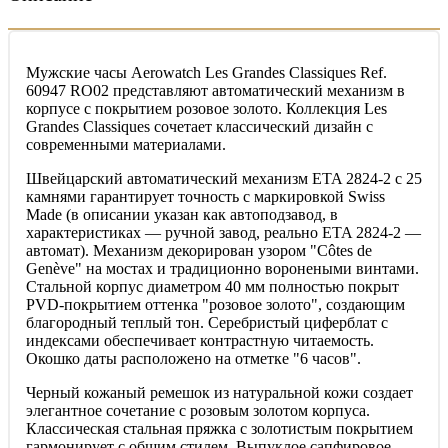
Мужские часы Aerowatch Les Grandes Classiques Ref.
60947 RO02 представляют автоматический механизм в
корпусе с покрытием розовое золото. Коллекция Les
Grandes Classiques сочетает классический дизайн с
современными материалами.
Швейцарский автоматический механизм ETA 2824-2 с 25
камнями гарантирует точность с маркировкой Swiss
Made (в описании указан как автоподзавод, в
характеристиках — ручной завод, реально ETA 2824-2 —
автомат). Механизм декорирован узором "Côtes de
Genève" на мостах и традиционно воронеными винтами.
Стальной корпус диаметром 40 мм полностью покрыт
PVD-покрытием оттенка "розовое золото", создающим
благородный теплый тон. Серебристый циферблат с
индексами обеспечивает контрастную читаемость.
Окошко даты расположено на отметке "6 часов".
Черный кожаный ремешок из натуральной кожи создает
элегантное сочетание с розовым золотом корпуса.
Классическая стальная пряжка с золотистым покрытием
гармонирует с общим стилем. Выпуклое сапфировое