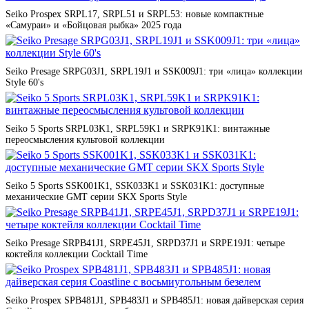
Seiko Prospex SRPL17, SRPL51 и SRPL53: новые компактные
«Самураи» и «Бойцовая рыбка» 2025 года
Seiko Presage SRPG03J1, SRPL19J1 и SSK009J1: три «лица» коллекции
Style 60's
Seiko 5 Sports SRPL03K1, SRPL59K1 и SRPK91K1: винтажные
переосмысления культовой коллекции
Seiko 5 Sports SSK001K1, SSK033K1 и SSK031K1: доступные
механические GMT серии SKX Sports Style
Seiko Presage SRPB41J1, SRPE45J1, SRPD37J1 и SRPE19J1: четыре
коктейля коллекции Cocktail Time
Seiko Prospex SPB481J1, SPB483J1 и SPB485J1: новая дайверская серия