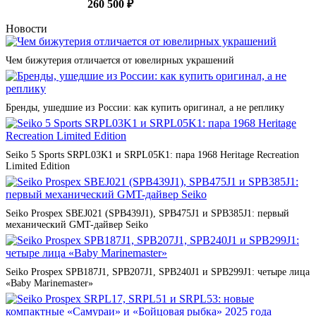
260 500 ₽
Новости
Чем бижутерия отличается от ювелирных украшений
Бренды, ушедшие из России: как купить оригинал, а не реплику
Seiko 5 Sports SRPL03K1 и SRPL05K1: пара 1968 Heritage Recreation
Limited Edition
Seiko Prospex SBEJ021 (SPB439J1), SPB475J1 и SPB385J1: первый
механический GMT-дайвер Seiko
Seiko Prospex SPB187J1, SPB207J1, SPB240J1 и SPB299J1: четыре лица
«Baby Marinemaster»