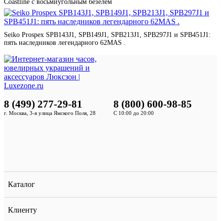
Coastline с восьмиугольным безелем
Seiko Prospex SPB143J1, SPB149J1, SPB213J1, SPB297J1 и SPB451J1:
пять наследников легендарного 62MAS .
8 (499) 277-29-81
8 (800) 600-98-85
г. Москва, 3-я улица Ямского Поля, 28
С 10:00 до 20:00
Каталог
Клиенту