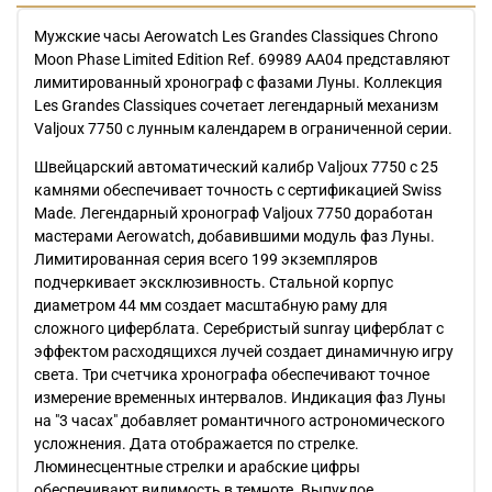
Мужские часы Aerowatch Les Grandes Classiques Chrono
Moon Phase Limited Edition Ref. 69989 AA04 представляют
лимитированный хронограф с фазами Луны. Коллекция
Les Grandes Classiques сочетает легендарный механизм
Valjoux 7750 с лунным календарем в ограниченной серии.
Швейцарский автоматический калибр Valjoux 7750 с 25
камнями обеспечивает точность с сертификацией Swiss
Made. Легендарный хронограф Valjoux 7750 доработан
мастерами Aerowatch, добавившими модуль фаз Луны.
Лимитированная серия всего 199 экземпляров
подчеркивает эксклюзивность. Стальной корпус
диаметром 44 мм создает масштабную раму для
сложного циферблата. Серебристый sunray циферблат с
эффектом расходящихся лучей создает динамичную игру
света. Три счетчика хронографа обеспечивают точное
измерение временных интервалов. Индикация фаз Луны
на "3 часах" добавляет романтичного астрономического
усложнения. Дата отображается по стрелке.
Люминесцентные стрелки и арабские цифры
обеспечивают видимость в темноте. Выпуклое