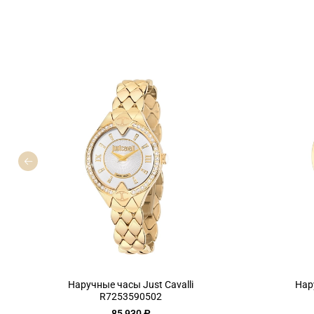
Наручные часы Just Cavalli
Нар
R7253590502
85 930 ₽