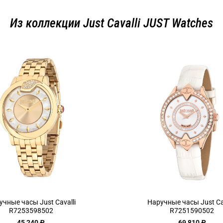
Из коллекции Just Cavalli JUST Watches
учные часы Just Cavalli
Наручные часы Just Cav
R7253598502
R7251590502
45 240 ₽
69 810 ₽