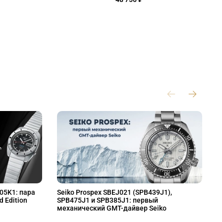
L05K1: пара
Seiko Prospex SBEJ021 (SPB439J1),
S
d Edition
SPB475J1 и SPB385J1: первый
S
механический GMT-дайвер Seiko
M