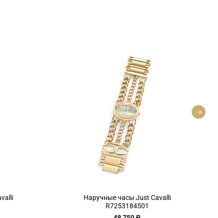
alli
Наручные часы Just Cavalli
R7253184501
48 750 ₽