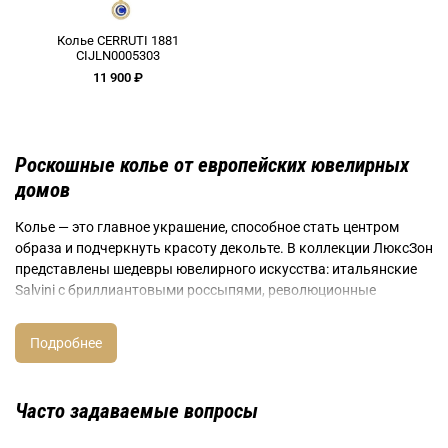
Колье CERRUTI 1881
CIJLN0005303
11 900 ₽
Роскошные колье от европейских ювелирных
домов
Колье — это главное украшение, способное стать центром
образа и подчеркнуть красоту декольте. В коллекции ЛюксЗон
представлены шедевры ювелирного искусства: итальянские
Salvini с бриллиантовыми россыпями, революционные
Pesavento с технологией 42 оттенков, испанские Majorica с
многорядным органическим жемчугом, французские Nina Ricci
с романтичными флоральными мотивами, венецианские
Morellato с муранскимстеклом, архитектурные Pianegonda
шириной до 5 см, минималистичные JOOP! для современного
Часто задаваемые вопросы
стиля.